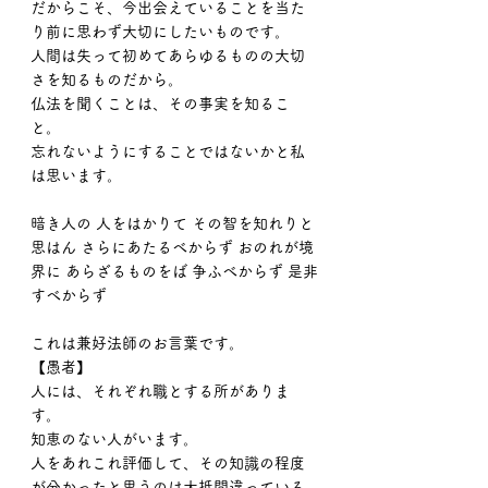
だからこそ、今出会えていることを当た
り前に思わず大切にしたいものです。
人間は失って初めてあらゆるものの大切
さを知るものだから。
仏法を聞くことは、その事実を知るこ
と。
忘れないようにすることではないかと私
は思います。
暗き人の 人をはかりて その智を知れりと
思はん さらにあたるべからず おのれが境
界に あらざるものをば 争ふべからず 是非
すべからず
これは兼好法師のお言葉です。
【愚者】
人には、それぞれ職とする所がありま
す。
知恵のない人がいます。
人をあれこれ評価して、その知識の程度
が分かったと思うのは大抵間違っている