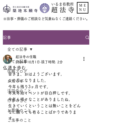
いるま布教所
ME
超 法 寺
NU
​※法事・葬儀のご相談など気兼ねなくご連絡ください。
記事
全ての記事
超法寺の住職
全ての記事
2024年10月1日
読了時間: 2分
仏道を歩む
住職ブログ
皆さま、おはようございます。
１０月になりました。
お知らせ
今年も残り3ヶ月です。
法話会のこと
年末年始イベントが目白押しです。
今年も様々なことがありましたね。
行事のこと
生きていくということは無いことをどん
お葬儀のこと
なに願っても有ることばかりでありま
す。
ご法事のこと