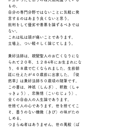
もの。
自分の専門分野ではないことに気軽に発
言するのはあまり良くないと思う。
批判をして優劣や善悪を論ずるべきでは
ない。
これは私は頭が痛いことであります。
立場上、つい軽々しく論じてしまう。
兼好法師は、親鸞聖人のお亡くなりにな
られて２０年、１２８4年にお生まれにな
り、６８歳で亡くなられました。生前朝
廷に仕えたが４０歳前に出家した。『徒
然草』は兼好法師５０歳頃の随筆です。
この書は、神祇（しんぎ）、釈教（しゃ
っきょう）、恋無情（こいむじょう）、
全くの自由人の人生論であります。
世捨て人の心であります。世を捨ててこ
そ、曇りのない機微（きび）の味がたの
しめる。
つまらぬ者はありません。世の萬般（ば