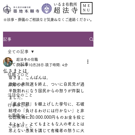
いるま布教所
ME
超 法 寺
NU
​※法事・葬儀のご相談など気兼ねなくご連絡ください。
記事
全ての記事
超法寺の住職
全ての記事
2024年10月28日
読了時間: 4分
仏さまとは
住職ブログ
皆さま、こんばんは。
激動の衆院選を終え、ついに自民党が過
お知らせ
半数割れになり国民からの怒りが炸裂し
法話会のこと
ました。
「裏金問題」を棚上げした挙句に、石破
行事のこと
総理の「負けるわけには行かない」と非
お葬儀のこと
公認候補に20.000.000円ものお金を投じ
るという、とてもまともな人の考えとは
ご法事のこと
思えない愚策を講じて有権者の怒りに火