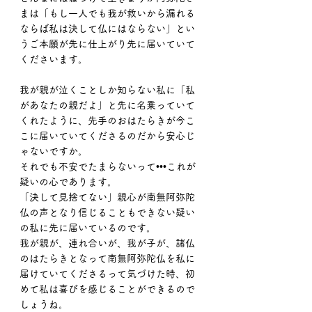
まは「もし一人でも我が救いから漏れる
ならば私は決して仏にはならない」とい
うご本願が先に仕上がり先に届いていて
くださいます。
我が親が泣くことしか知らない私に「私
があなたの親だよ」と先に名乗っていて
くれたように、先手のおはたらきが今こ
こに届いていてくださるのだから安心じ
ゃないですか。
それでも不安でたまらないって•••これが
疑いの心であります。
「決して見捨てない」親心が南無阿弥陀
仏の声となり信じることもできない疑い
の私に先に届いているのです。
我が親が、連れ合いが、我が子が、諸仏
のはたらきとなって南無阿弥陀仏を私に
届けていてくださるって気づけた時、初
めて私は喜びを感じることができるので
しょうね。