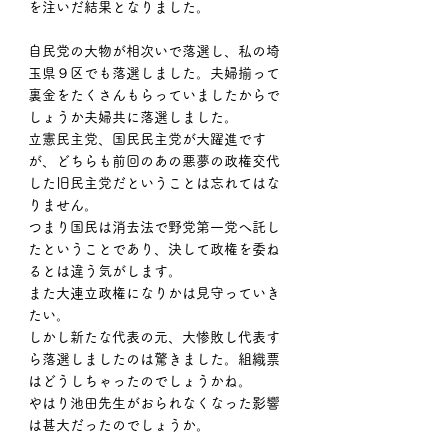
を注いだ結果となりました。
自民党の大物が相次いで落選し、私の埼
玉県９区でも落選しました。夫婦揃って
裏金をたくさんもらっていましたからで
しょうか夫婦共に落選しました。
立憲民主党、国民民主党が大躍進です
が、どちらも前回のあの悪夢の政権交代
した旧民主党だということは忘れてはな
りません。
つまり国民は消去法で野党第一党へ託し
たということであり、決して政権を委ね
るとは違う気がします。
また大連立政権になりかは見守っていき
たい。
しかし新たな代表の元、大惨敗し代表す
ら落選しましたのは驚きました。組織票
はどうしちゃったのでしょうかね。
やはり池田先生がおられなくなった影響
は甚大だったのでしょうか。