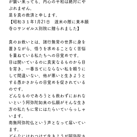
が襲い来っても、内心の平和は絶対にや
ぶれません。
是を真の救済と申します。
【昭和３１年1月21日　渡米の際に東本願
寺ロサンゼルス別院に贈られました】
真のお救いとは、諸行無常の世界に身を
置きながら、悟りを求めることなく苦悩
を重ねている私たちへの目覚めです。
目は開いているのに真実なるものから目
を背き、一番当てにならない私を頼りに
して間違いない、他が悪いと生きようと
する愚かさからの目覚めを促されている
のです。
どんなものであろうとも救わずにおれな
いという阿弥陀如来の仏願がそんな生き
方の私たちに常にはたらいていらっしゃ
います。
南無阿弥陀仏という声となって届いてい
ます。
どんなにはねつけて生きようが阿弥陀さ