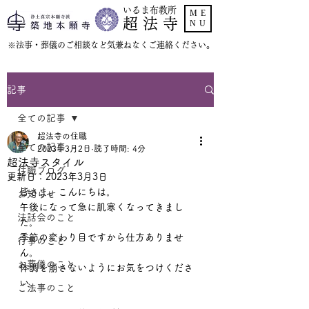
いるま布教所
ME
超 法 寺
NU
​※法事・葬儀のご相談など気兼ねなくご連絡ください。
記事
全ての記事
超法寺の住職
全ての記事
2023年3月2日
読了時間: 4分
超法寺スタイル
住職ブログ
更新日：
2023年3月3日
皆さま、こんにちは。
お知らせ
午後になって急に肌寒くなってきまし
法話会のこと
た。
季節の変わり目ですから仕方ありませ
行事のこと
ん。
お葬儀のこと
体調を崩さないようにお気をつけくださ
い。
ご法事のこと