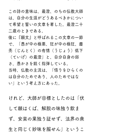
この詩の意味は、最澄、のちの伝教大師
は、自分の生涯がどうあるべきかについ
て希望と誓いの文章を著した。最澄二十
二歳のときである。
後に『願文』と呼ばれるこの文章の一節
で、「愚が中の極悪、狂が中の極狂、塵
禿（じんとく）の有情（うじょう）低下
（ていげ）の最澄」と、自分自身の弱
さ、愚かさを鋭く指弾している。
当時、仏教の主流は、「悟りをひらくの
は自分のためであり、人のためではな
い」という考え方にあった。
けれど、大師が目標としたのは「伏
して願はくば、解脱の味独り飲ま
ず、安楽の果独り証せず、法界の衆
生と同じく妙味を服せん」というこ