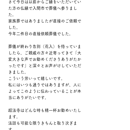
さて今日は以前からご縁をいただいてい
た方の仏縁で入間市で葬儀へ参りまし
た。
家族葬ではありましたが直接のご依頼で
した。
今年二件目の直接依頼葬儀でした。
葬儀が終わり告別（花入）を待っていま
したら、ご親戚の方々近寄ってきて「大
変大きな声でお勤めくださりありがたか
ったです」と深々とお声がけしていただ
きました。
こういう労いって嬉しいです。
私にはいつも通りではありますが、人に
よってこのように伝わっていることが本
当にありがたいです。
超法寺はどんな時も精一杯お勤めいたし
ます。
法話も可能な限りきちんと取り次ぎま
す。