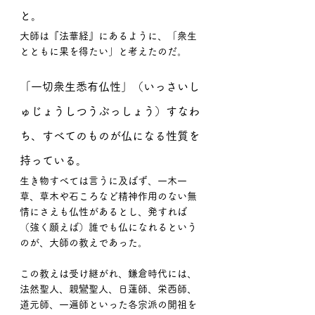
と。
大師は『法華経』にあるように、「衆生
とともに果を得たい」と考えたのだ。
「一切衆生悉有仏性」（いっさいし
ゅじょうしつうぶっしょう）すなわ
ち、すべてのものが仏になる性質を
持っている。
生き物すべては言うに及ばず、一木一
草、草木や石ころなど精神作用のない無
情にさえも仏性があるとし、発すれば
（強く願えば）誰でも仏になれるという
のが、大師の教えであった。
この教えは受け継がれ、鎌倉時代には、
法然聖人、親鸞聖人、日蓮師、栄西師、
道元師、一遍師といった各宗派の開祖を