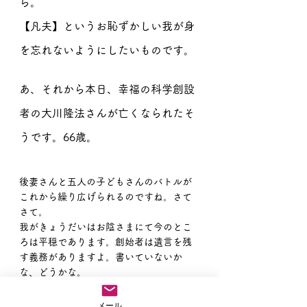
ら。
【凡夫】というお恥ずかしい我が身
を忘れないようにしたいものです。
あ、それから本日、幸福の科学創設
者の大川隆法さんが亡くなられたそ
うです。66歳。
後妻さんと五人の子どもさんのバトルが
これから繰り広げられるのですね。さて
さて。
我がきょうだいはお陰さまにて今のとこ
ろは平穏であります。創始者は遺言を残
す義務がありますよ。書いていないか
な、どうかな。
衷心よりお悔やみ申し上げます。
メール