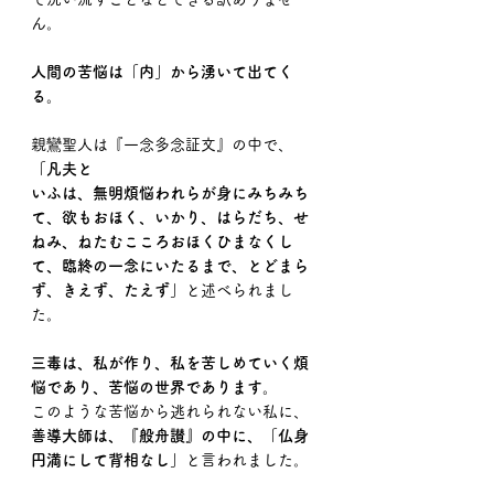
ん。
人間の苦悩は「内」から湧いて出てく
る。
親鸞聖人は『一念多念証文』の中で、
「凡夫と
いふは、無明煩悩われらが身にみちみち
て、欲もおほく、いかり、はらだち、せ
ねみ、ねたむこころおほくひまなくし
て、臨終の一念にいたるまで、とどまら
ず、きえず、たえず」
と述べられまし
た。
三毒は、私が作り、私を苦しめていく煩
悩であり、苦悩の世界であります。
このような苦悩から逃れられない私に、
善導大師は、『般舟讃』の中に、「仏身
円満にして背相なし」
と言われました。