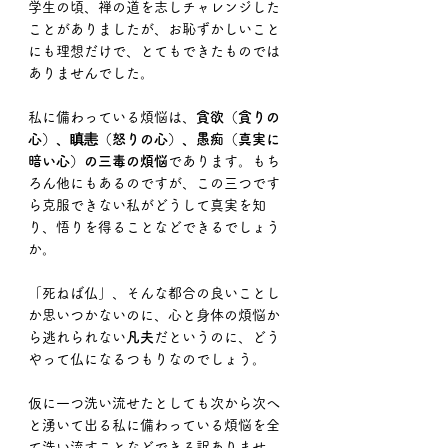
学生の頃、禅の道を志しチャレンジした
ことがありましたが、お恥ずかしいこと
にも理想だけで、とてもできたものでは
ありませんでした。
私に備わっている煩悩は、
貪欲（貪りの
心）、瞋恚（怒りの心）、愚痴（真実に
暗い心）の三毒の煩悩
であります。もち
ろん他にもあるのですが、この三つです
ら克服できない私がどうして真実を知
り、悟りを得ることなどできるでしょう
か。
「死ねば仏」、そんな都合の良いことし
か思いつかないのに、心と身体の煩悩か
ら逃れられない
凡夫
だというのに、どう
やって仏になるつもりなのでしょう。
仮に一つ洗い流せたとしても次から次へ
と湧いて出る私に備わっている煩悩を全
て洗い流すことなどできる訳ありませ