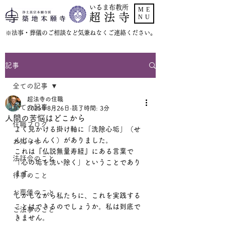
いるま布教所
ME
超 法 寺
NU
​※法事・葬儀のご相談など気兼ねなくご連絡ください。
記事
全ての記事
超法寺の住職
全ての記事
2025年8月26日
読了時間: 3分
人間の苦悩はどこから
住職ブログ
よく見かける掛け軸に「洗除心垢」（せ
んじょしんく）がありました。
お知らせ
これは『仏説無量寿経』にある言葉で
法話会のこと
「心の垢を洗い除く」ということであり
ます。
行事のこと
お葬儀のこと
しかしながら私たちに、これを実践する
ことはできるのでしょうか。私は到底で
ご法事のこと
きません。