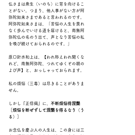
仏さまは衆生（いのち）に背を向けるこ
とがない。つまり、他人事がない方が阿
弥陀如来さまであると言われるのです。
阿弥陀如来さまは、「苦悩の人生を畏れ
なく歩んでいける道を届けると、南無阿
弥陀仏の名のり出て、声となり苦悩の私
を喚び続けておられるのです。」
原口針水和上は、【われ称えわれ聞くな
れど、南無阿弥陀、つれてゆくぞの親の
よび声】と、おっしゃっておられます。
私の煩悩（三毒）は尽きることがありま
せん。
しかし『正信偈』に、
不断煩悩得涅槃
［煩悩を断ぜずして涅槃を得るなり（う
る）］
お念仏を慶ぶ人の人生は、この身には三