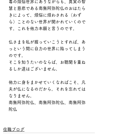
毒の煩悩世界にありながらも、真実の智
慧と慈悲である南無阿弥陀仏のおはたら
きによって、煩悩に煩わされる（わず
ら）ことのない世界が開かれていくので
す。これを他力本願と言うのです。
仏さまを私が握っていこうとすれば、あ
っという間に自力の世界に陥ってしまう
のです。
そこを知りたいのならば、お聴聞を重ね
るしか道はございません。
他力に身をまかせていくなればこそ、凡
夫が仏になるのだから。それを忘れては
なりません。
南無阿弥陀仏、南無阿弥陀仏、南無阿弥
陀仏
住職ブログ