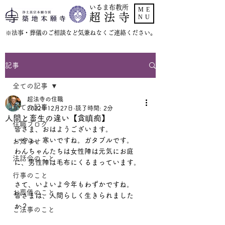
いるま布教所
ME
超 法 寺
NU
​※法事・葬儀のご相談など気兼ねなくご連絡ください。
記事
全ての記事
超法寺の住職
全ての記事
2022年12月27日
読了時間: 2分
人間と畜生の違い【貪瞋痴】
住職ブログ
皆さま、おはようございます。
いやぁ、寒いですね。ガタブルです。
お知らせ
わんちゃんたちは女性陣は元気にお庭
法話会のこと
に、男性陣は毛布にくるまっています。
行事のこと
さて、いよいよ今年もわずかですね。
お葬儀のこと
皆さまは、人間らしく生きられました
か？
ご法事のこと