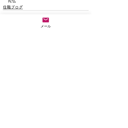
陀仏
住職ブログ
メール
すべて表示
最新記事