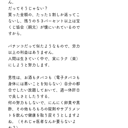
ん。
だってそうじゃない？
買った金額の、たった１割しか返ってこ
ないし、残りの５３パーセント以上は宝
くじ協会（胴元）が懐にいれているので
すから。
パチンコだって似たようなもので、労力
以上の利益はありません。
人間は生きていく中で、実にラク（楽）
にしようと努力します。
男性は、お酒もタバコも（電子タバコも
身体には悪いことを知らない）自分の都
合でしたい放題しておいて、週一休肝日
で良しさとしたりする。
何の努力もしないで、にんにく卵黄や黒
酢、その他もろもろの錠剤やサプリメン
トを飲んで健康を取り戻そうとしますよ
ね。（それじゃ医者なんか要らないよ
ね？）