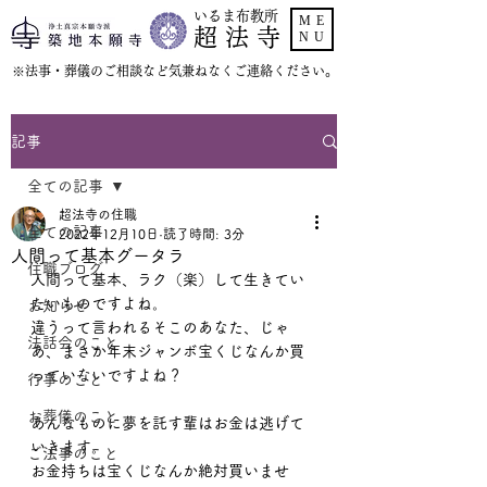
いるま布教所
ME
超 法 寺
NU
​※法事・葬儀のご相談など気兼ねなくご連絡ください。
記事
全ての記事
超法寺の住職
全ての記事
2022年12月10日
読了時間: 3分
人間って基本グータラ
住職ブログ
人間って基本、ラク（楽）して生きてい
たいものですよね。
お知らせ
違うって言われるそこのあなた、じゃ
法話会のこと
あ、まさか年末ジャンボ宝くじなんか買
っていないですよね？
行事のこと
お葬儀のこと
あんなものに夢を託す輩はお金は逃げて
いきます。
ご法事のこと
お金持ちは宝くじなんか絶対買いませ