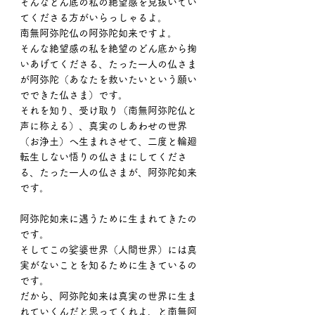
そんなどん底の私の絶望感を見抜いてい
てくださる方がいらっしゃるよ。
南無阿弥陀仏の阿弥陀如来ですよ。
そんな絶望感の私を絶望のどん底から掬
いあげてくださる、たった一人の仏さま
が阿弥陀（あなたを救いたいという願い
でできた仏さま）です。
それを知り、受け取り（南無阿弥陀仏と
声に称える）、真実のしあわせの世界
（お浄土）へ生まれさせて、二度と輪廻
転生しない悟りの仏さまにしてくださ
る、たった一人の仏さまが、阿弥陀如来
です。
阿弥陀如来に遇うために生まれてきたの
です。
そしてこの娑婆世界（人間世界）には真
実がないことを知るために生きているの
です。
だから、阿弥陀如来は真実の世界に生ま
れていくんだと思ってくれよ、と南無阿