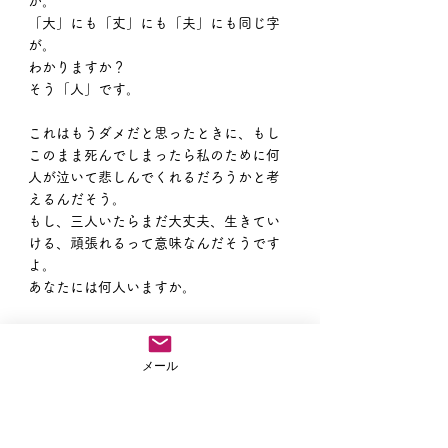
が。
「大」にも「丈」にも「夫」にも同じ字
が。
わかりますか？
そう「人」です。
これはもうダメだと思ったときに、もし
このまま死んでしまったら私のために何
人が泣いて悲しんでくれるだろうかと考
えるんだそう。
もし、三人いたらまだ大丈夫、生きてい
ける、頑張れるって意味なんだそうです
よ。
あなたには何人いますか。
人は一人もいなくても大丈夫だよ。
「阿弥陀」「親鸞聖人」「蓮如上人」、
メール
ほら三人いらっしゃいますよね。
じゃあまだ大丈夫じゃないか。
南無阿弥陀仏をお称えしながら、「今」
を生きてみようよ。生きれるってしあわ