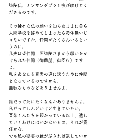
弥陀仏、ナンマンダブツと喚び続けてく
ださるのです。
その稀有な仏の願いを知らぬままに自ら
人間学校を辞めてしまったら勿体無いじ
ゃないですか。仲間がたくさんいるとい
うのに。
凡夫は皆仲間、阿弥陀さまから願いをか
けられた仲間（御同朋、御同行）です
よ。
私をあなたを真実の道に誘うために仲間
となっているのですから。
無駄なものなどありませんよ。
誰だって死にたくなんかありませんよ。
私だってしんどいけど生きていたい。
豆柴くんたちを預かっている以上、遺し
ていくわけにはいかないもの。それが責
任かな。
でも私の娑婆の縁が尽きれば遺していか