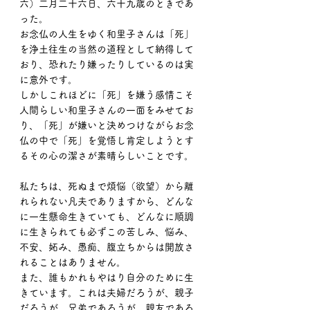
六）二月二十六日、六十九歳のときであ
った。
お念仏の人生をゆく和里子さんは「死」
を浄土往生の当然の道程として納得して
おり、恐れたり嫌ったりしているのは実
に意外です。
しかしこれほどに「死」を嫌う感情こそ
人間らしい和里子さんの一面をみせてお
り、「死」が嫌いと決めつけながらお念
仏の中で「死」を覚悟し肯定しようとす
るその心の潔さが素晴らしいことです。
私たちは、死ぬまで煩悩（欲望）から離
れられない凡夫でありますから、どんな
に一生懸命生きていても、どんなに順調
に生きられても必ずこの苦しみ、悩み、
不安、妬み、愚痴、腹立ちからは開放さ
れることはありません。
また、誰もかれもやはり自分のために生
きています。これは夫婦だろうが、親子
だろうが、兄弟であろうが、親友であろ