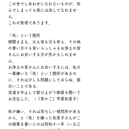
この世でしあわせになれないものが、死
んでしまっても楽には決してなれませ
ん。
これが真理であります。
「死」という関所
親鸞さまも、父も母も兄も弟も、その他
の善い方々も皆いらっしゃるお浄土の皆
さんにお会いする方が先かもしれませ
ん。
お浄土の皆さんにお会いするには、私の
一番嫌いな「死」という関所があるの
に、それは少しも問題にしておらぬ、面
白いことである。
洗濯を中止して駆け上がり御扉を開いて
お念仏した。（『草かご』甲斐和里子）
死が嫌い、それは恐ろしい検問所がある
から、と「死」を嫌った和里子さんがこ
の随筆を書いたのは昭和十一年（一九三