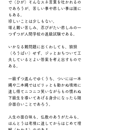
で（ひが）そんなスネ言葉を吐かれるの
であろうが、苦しい事や悲しい事は誰に
もある。
珍しいことは少しもない。
堪え難い苦しみ、忍びがたい悲しみの一
つずつが人間学校の進級試験である。
いかなる難問題に出くわしても、狼狽
（ろうばい）せず、ジッとおちついて工
夫しているとよい答案を考え出すもので
ある。
一級ずつ進んでゆくうち、ついには一本
縄や二本縄ではピリッとも動かぬ境地に
達し得てニコニコ笑いながらもの慣れぬ
下級生を導いてあげる身分になったら随
分面白いことであろう。
人生の面白味も、仏教のありがたみも、
ほんとうは老境に達してからはじめて理
解（わかる）のである。