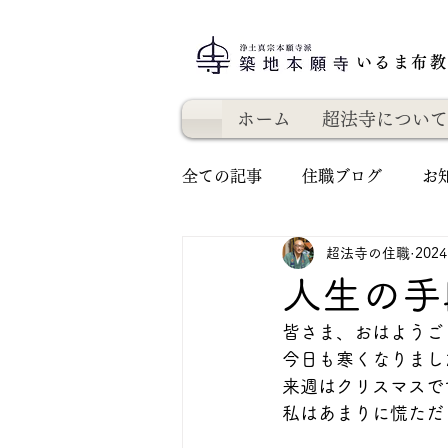
いるま布
ホーム
超法寺について
全ての記事
住職ブログ
お
超法寺の住職
202
人生の手
皆さま、おはようご
今日も寒くなりまし
来週はクリスマスで
私はあまりに慌ただ