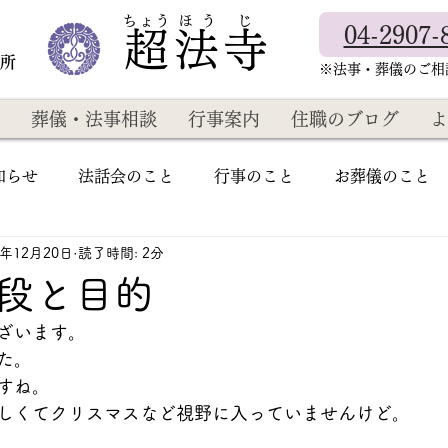
​ちょう ほ う じ
04-2907-
超法寺
教所
​※法事・葬儀のご
葬儀・法事相談
行事案内
住職のブログ
よ
知らせ
法話会のこと
行事のこと
お葬儀のこと
4年12月20日
読了時間: 2分
段と目的
ざいます。
た。
すね。
しくてクリスマスなど視野に入っていませんけど。