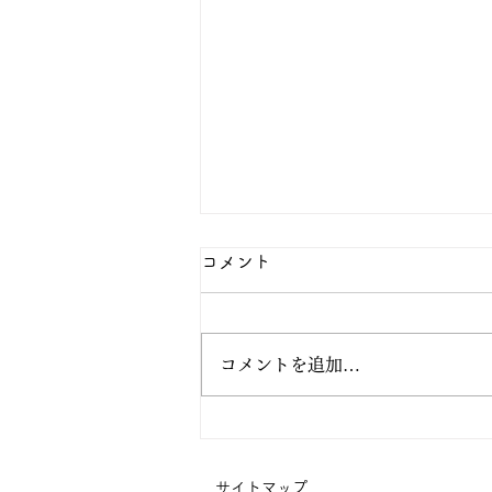
コメント
コメントを追加…
阿弥陀の眼の中で生きてみよ
う
サイトマップ