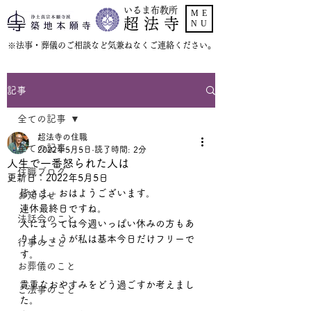
いるま布教所
ME
超 法 寺
NU
​※法事・葬儀のご相談など気兼ねなくご連絡ください。
記事
全ての記事
超法寺の住職
全ての記事
2022年5月5日
読了時間: 2分
人生で一番怒られた人は
住職ブログ
更新日：
2022年5月5日
皆さま、おはようございます。
お知らせ
連休最終日ですね。
法話会のこと
人によっては今週いっぱい休みの方もあ
りましょうが私は基本今日だけフリーで
行事のこと
す。
お葬儀のこと
貴重なおやすみをどう過ごすか考えまし
ご法事のこと
た。