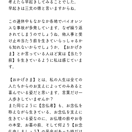
考えたら早起きしてみることでした。
早起きは三文の徳と言いますからね。
この連休中もなかなか各地でバイオレン
スな事故が多発しています。なぜ繰り返
されてしまうのでしょうね。他人事と受
け止め当たり前を生きていらっしゃるか
も知れないからでしょうか。【おかげさ
ま】とか言っている人ほど実は【当たり
前】を生きているように私は感じていま
す。
【おかげさま】とは、私の人生は全ての
人たちからのお支えによってのみあると
喜んでいる姿だと思います。言葉だけ一
人歩きしていませんか？
また同じように【念仏者】も、お念仏を
称えながら生きている、お念仏を支えに
生きている姿なのに、お仏壇の前やお寺
の本堂、お墓の前、そして何より【お念
仏申しましょう】の号令があった時だけ