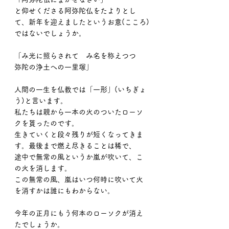
と仰せくださる阿弥陀仏をたよりとし
て、新年を迎えましたというお意(こころ)
ではないでしょうか。
「み光に照らされて　み名を称えつつ　
弥陀の浄土への一里塚」
人間の一生を仏教では「一形」(いちぎょ
う)と言います。
私たちは親から一本の火のついたローソ
クを貰ったのです。
生きていくと段々残りが短くなってきま
す。最後まで燃え尽きることは稀で、
途中で無常の風というか嵐が吹いて、こ
の火を消します。
この無常の風、嵐はいつ何時に吹いて火
を消すかは誰にもわからない。
今年の正月にもう何本のローソクが消え
たでしょうか。