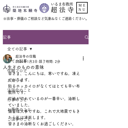
いるま布教所
ME
超 法 寺
NU
​※法事・葬儀のご相談など気兼ねなくご連絡ください。
記事
全ての記事
超法寺の住職
全ての記事
2024年1月3日
読了時間: 2分
人生そのものの意味
住職ブログ
皆さま、こんにちは。寒いですね。凍え
ております。
お知らせ
貼るホッカイロがなくてはとても辛い布
法話会のこと
教所です。
灯油が切れているのが一番辛い。油断し
行事のこと
ていました。
お葬儀のこと
備蓄は大事ですね。これで大地震でもき
たら私は凍死します。
ご法事のこと
皆さまの油断なくお過ごしください。