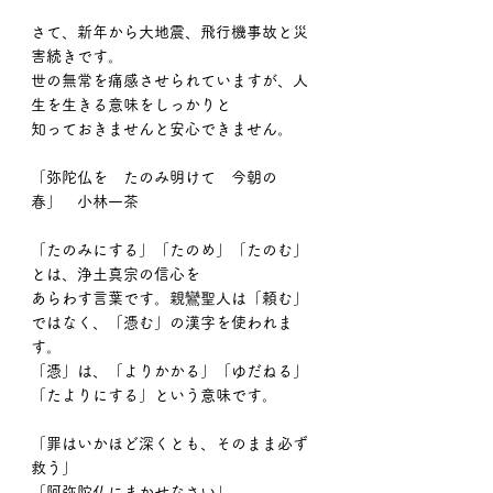
さて、新年から大地震、飛行機事故と災
害続きです。
世の無常を痛感させられていますが、人
生を生きる意味をしっかりと
知っておきませんと安心できません。
「弥陀仏を　たのみ明けて　今朝の
春」　小林一茶
「たのみにする」「たのめ」「たのむ」
とは、浄土真宗の信心を
あらわす言葉です。親鸞聖人は「頼む」
ではなく、「憑む」の漢字を使われま
す。
「憑」は、「よりかかる」「ゆだねる」
「たよりにする」という意味です。
「罪はいかほど深くとも、そのまま必ず
救う」
「阿弥陀仏にまかせなさい」