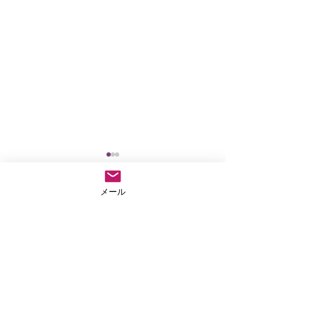
メール
コメント
仏教テレフォン相談
外に出なきゃもっ
コメントを追加…
ない