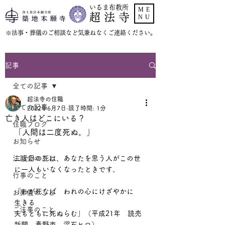
いるま布教所
ME
超 法 寺
NU
​※法事・葬儀のご相談など気兼ねなくご連絡ください。
記事
全ての記事
超法寺の住職
全ての記事
2022年6月7日
読了時間: 1分
亡き人はどこにいる？
住職ブログ
「人間は二度死ぬ。」
お知らせ
法話会のこと
二度目の死は、あなたを思う人がこの世
に一人もいなくなったときです。
行事のこと
「わが死なば　われの心にけざやかに　
お葬儀のこと
生きる
ご法事のこと
夫もともに死ぬらむ」（平成21年　読売
新聞　秦野市　深石ヒロ）