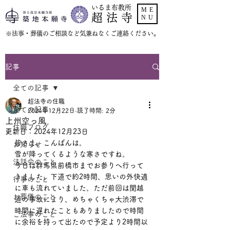
いるま布教所
ME
超 法 寺
NU
​※法事・葬儀のご相談など気兼ねなくご連絡ください。
記事
全ての記事
超法寺の住職
全ての記事
2024年12月22日
読了時間: 2分
上州空っ風
住職ブログ
更新日：
2024年12月23日
皆さま、こんばんは。
お知らせ
雪が降ってくるような寒さですね。
法話会のこと
今日は群馬県前橋市までお参りへ行って
きました。下道で約2時間、思いの外快適
行事のこと
に車も流れていました。ただ前回は関越
お葬儀のこと
道の事故により、めちゃくちゃ大渋滞で
時間に遅れたこともありましたので時間
ご法事のこと
に余裕を持って出たので予定より2時間以