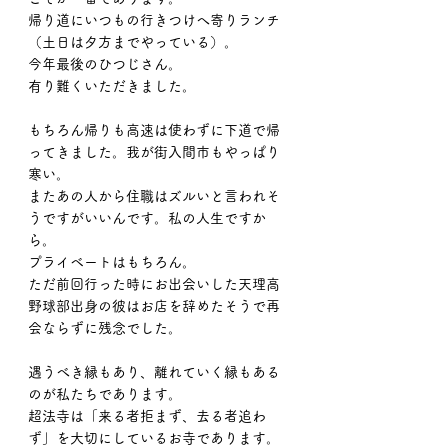
帰り道にいつもの行きつけへ寄りランチ
（土日は夕方までやっている）。
今年最後のひつじさん。
有り難くいただきました。
もちろん帰りも高速は使わずに下道で帰
ってきました。我が街入間市もやっぱり
寒い。
またあの人から住職はズルいと言われそ
うですがいいんです。私の人生ですか
ら。
プライベートはもちろん。
ただ前回行った時にお出会いした天理高
野球部出身の彼はお店を辞めたそうで再
会ならずに残念でした。
遇うべき縁もあり、離れていく縁もある
のが私たちであります。
超法寺は「来る者拒まず、去る者追わ
ず」を大切にしているお寺であります。