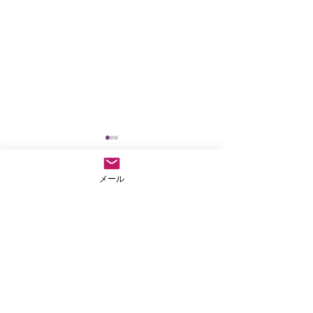
メール
コメント
仏教テレフォン相談
外に出なきゃもっ
コメントを追加…
ない
法事や葬儀のご依頼など気兼ねなくご連絡ださい