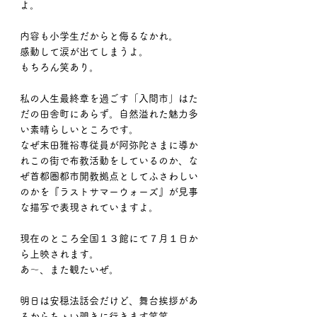
よ。
内容も小学生だからと侮るなかれ。
感動して涙が出てしまうよ。
もちろん笑あり。
私の人生最終章を過ごす「入間市」はた
だの田舎町にあらず。自然溢れた魅力多
い素晴らしいところです。
なぜ末田雅裕専従員が阿弥陀さまに導か
れこの街で布教活動をしているのか、な
ぜ首都圏都市開教拠点としてふさわしい
のかを『ラストサマーウォーズ』が見事
な描写で表現されていますよ。
現在のところ全国１３館にて７月１日か
ら上映されます。
あ〜、また観たいぜ。
明日は安穏法話会だけど、舞台挨拶があ
るからちょい覗きに行きます笑笑