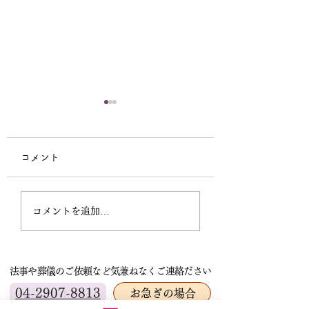
宗祖降誕会（安穏
会）中止のお知ら
コメント
本日の法要はご講師
の出講キャンセルと
秋季彼岸法要講師依頼
葬儀へ行くため残念
コメントを追加…
中止とさせていただ
す。いわゆるドタキ
大変困った事態にな
法事や葬儀のご依頼など気兼ねなくご連絡ださい
た。 お寺を預かる
して、皆様に重大な
04-2907-8813
お急ぎの場合
をおかけすることと