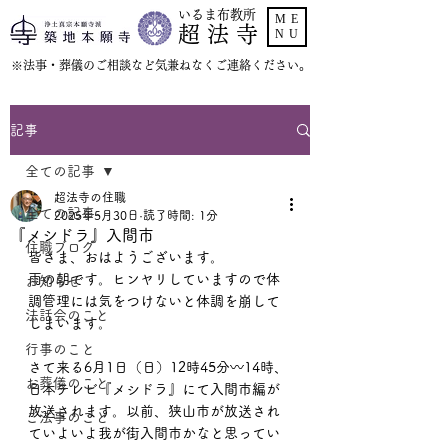
いるま布教所
ME
超 法 寺
NU
​※法事・葬儀のご相談など気兼ねなくご連絡ください。
記事
全ての記事
超法寺の住職
全ての記事
2025年5月30日
読了時間: 1分
『メシドラ』入間市
住職ブログ
皆さま、おはようございます。
雨の朝です。ヒンヤリしていますので体
お知らせ
調管理には気をつけないと体調を崩して
法話会のこと
しまいます。
行事のこと
さて来る6月1日（日）12時45分〰️14時、
お葬儀のこと
日本テレビ『メシドラ』にて入間市編が
放送されます。以前、狭山市が放送され
ご法事のこと
ていよいよ我が街入間市かなと思ってい