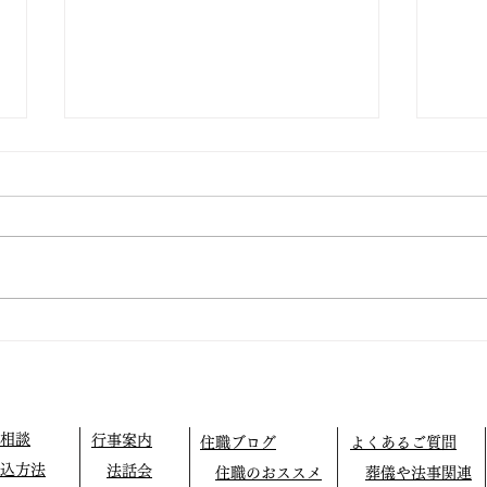
仏教テレフォン相談
外に
相談
行事案内
住職ブログ
よくあるご質問
込方法
法話会
住職のおススメ
葬儀や法事関連