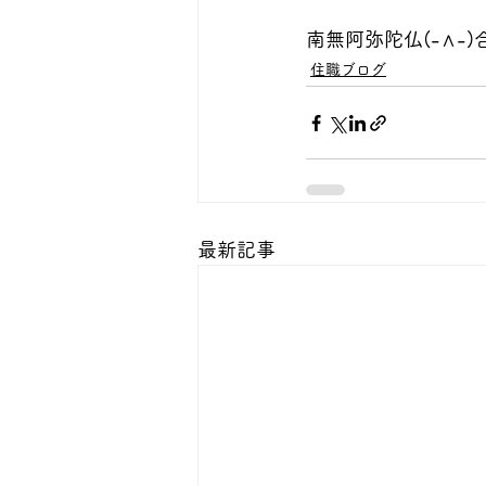
南無阿弥陀仏(-∧-
住職ブログ
最新記事