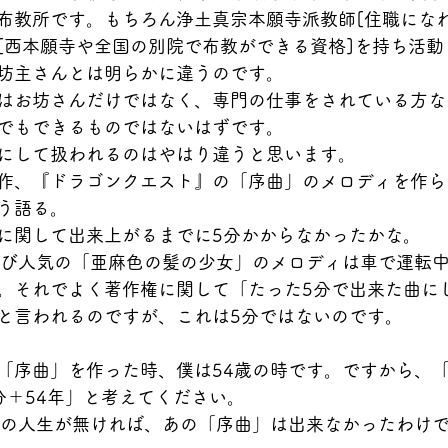
布教所です。もちろん浄土真宗本願寺派教師[住職になれ
[西本願寺や全国の別院で布教ができる資格]を持ち活動
坊主さんとは明らかに違うのです。
はお坊さんだけではなく、専門の仕事をされている方な
でもできるものではないはずです。
にして扱われるのはやはり違うと思います。
作、『ドラゴンクエスト』の「序曲」のメロディを作ら
う語る。
に関して出来上がるまでに5分かからなかったかな。
再び人気の「亜麻色の髪の少女」のメロディは車で運転
。それでよく著作権に関して「たった5分で出来た曲に
と言われるのですが、これは5分ではないのです。
「序曲」を作った時、僕は54歳の時です。ですから、
分＋54年」と考えてください。
間の人生が無ければ、あの「序曲」は出来なかったわけ