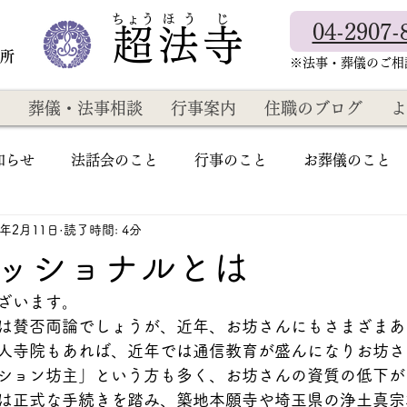
​ちょう ほ う じ
04-2907-
超法寺
教所
​※法事・葬儀のご
葬儀・法事相談
行事案内
住職のブログ
よ
知らせ
法話会のこと
行事のこと
お葬儀のこと
4年2月11日
読了時間: 4分
ッショナルとは
ざいます。
は賛否両論でしょうが、近年、お坊さんにもさまざまあ
人寺院もあれば、近年では通信教育が盛んになりお坊さ
ション坊主」という方も多く、お坊さんの資質の低下が
は正式な手続きを踏み、築地本願寺や埼玉県の浄土真宗