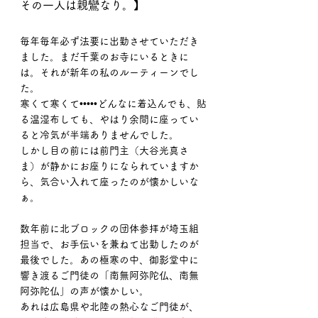
その一人は親鸞なり。】
毎年毎年必ず法要に出勤させていただき
ました。まだ千葉のお寺にいるときに
は。それが新年の私のルーティーンでし
た。
寒くて寒くて•••••どんなに着込んでも、貼
る温湿布しても、やはり余間に座ってい
ると冷気が半端ありませんでした。
しかし目の前には前門主（大谷光真さ
ま）が静かにお座りになられていますか
ら、気合い入れて座ったのが懐かしいな
ぁ。
数年前に北ブロックの団体参拝が埼玉組
担当で、お手伝いを兼ねて出勤したのが
最後でした。あの極寒の中、御影堂中に
響き渡るご門徒の「南無阿弥陀仏、南無
阿弥陀仏」の声が懐かしい。
あれは広島県や北陸の熱心なご門徒が、