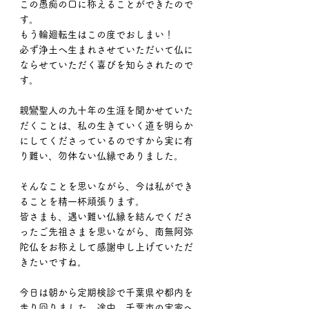
この愚痴の口に称えることができたので
す。
もう輪廻転生はこの度でおしまい！
必ず浄土へ生まれさせていただいて仏に
ならせていただく喜びを知らされたので
す。
親鸞聖人の九十年の生涯を聞かせていた
だくことは、私の生きていく道を明らか
にしてくださっているのですから実に有
り難い、勿体ない仏縁でありました。
そんなことを思いながら、今は私ができ
ることを精一杯頑張ります。
皆さまも、遇い難い仏縁を結んでくださ
ったご先祖さまを思いながら、南無阿弥
陀仏をお称えして感謝申し上げていただ
きたいですね。
今日は朝から定期検診で千葉県や都内を
走り回りました。途中、千葉市の実家へ