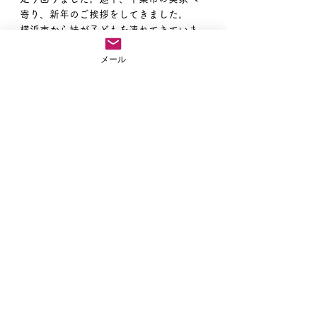
寄り、新年のご挨拶をしてきました。
横浜市から妹が子どもを連れてきていま
した。
メール
何気によく会います。たまたまですけ
ど。
母とも久しぶりにゆっくり話をしてきま
した。
父はまた一段と老いていました。（いつ
もながら私と会話はありません）
何とか親がいるうちに本願寺派に包括し
ていただきたいですね。
頑張ります！
南無阿弥陀仏
住職ブログ