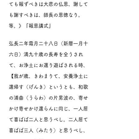
ても報ずべきは大悲の仏恩、謝して
も謝すべきは、師長の恩徳なり。
等。》『報恩講式』
弘長二年霜月二十八日（新暦一月十
六日）満九十歳の長寿を全うされ
て、お浄土にお還り遊ばされる時、
【我が歳、きわまりて、安養浄土に
還帰す（げんき）というとも、和歌
の浦曲（うらわ）の片男波の、寄せ
かけ寄せかけ還らんに同じ、一人居
て喜ばば二人と思うべし。二人居て
喜ばば三人（みたり）と思うべし、