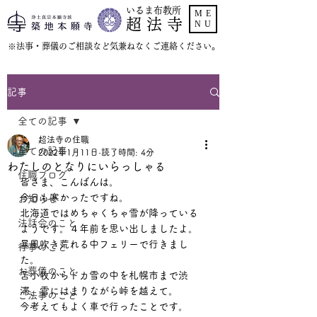
いるま布教所
ME
超 法 寺
NU
​※法事・葬儀のご相談など気兼ねなくご連絡ください。
記事
全ての記事
超法寺の住職
全ての記事
2022年1月11日
読了時間: 4分
わたしのとなりにいらっしゃる
住職ブログ
皆さま、こんばんは。
今日も寒かったですね。
お知らせ
北海道ではめちゃくちゃ雪が降っている
法話会のこと
ようです。４年前を思い出しましたよ。
暴風吹き荒れる中フェリーで行きまし
行事のこと
た。
お葬儀のこと
苫小牧からドカ雪の中を札幌市まで渋
滞、雪にはまりながら峠を越えて。
ご法事のこと
今考えてもよく車で行ったことです。