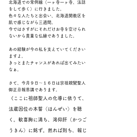
北海道での常例線（一ヶ寺一ヶ寺、法話
をして歩く）に行きました。
色々な人たちと出会い、北海道開教区を
肌で感じながら三週間。
今ではさすがにそれだけお寺を空けられ
ないから貴重な仏縁でありました。
あの経験が今の私を支えていてください
ますよ。
きっとまたチャンスがあれば出てみたい
なぁ。
さて、今月９日〜１６日は宗祖親鸞聖人
御正忌報恩講であります。
《ここに祖師聖人の化導に依りて、
法蔵因位の本誓（ほんぜい）を聴
く。歓喜胸に満ち、渇仰肝（かつご
うきん）に銘ず。然れば則ち、報じ