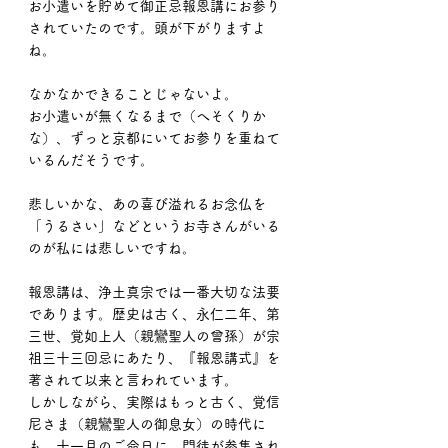
お小遣いを貯めて御正忌報恩講にお参り
されていたのです。頭が下がりますよ
ね。
なかなかできることじゃないよ。
お小遣いが無くなるまで（へそくりか
な）、ずっと京都にいてお参りを重ねて
いるんだそうです。
悲しいかな、あの喜び溢れるお念仏を
「うるさい」などというお寺さんがいる
のが私には悲しいですね。
報恩講は、浄土真宗では一番大切な法要
であります。歴史は古く、永仁二年、第
三世、覚如上人（親鸞聖人の曾孫）が宗
祖三十三回忌にあたり、『報恩講式』を
著されて以来と言われています。
しかしながら、実際はもっと古く、覚信
尼さま（親鸞聖人の御息女）の時代に
も、十一月のご命日に、門徒が参集され