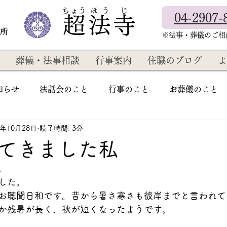
​ちょう ほ う じ
04-2907-
超法寺
教所
​※法事・葬儀のご
葬儀・法事相談
行事案内
住職のブログ
よ
知らせ
法話会のこと
行事のこと
お葬儀のこと
3年10月28日
読了時間: 3分
てきました私
。
した。
お聴聞日和です。昔から暑さ寒さも彼岸までと言われて
か残暑が長く、秋が短くなったようです。