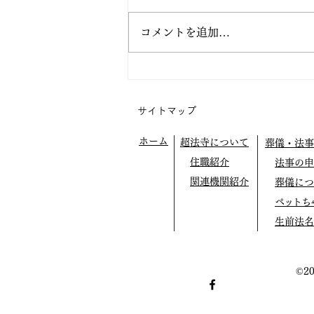
コメントを追加…
阿弥陀の眼の中で生きてみよ
う
サイトマップ
ホーム
超法寺について
葬儀・法事
住職紹介
法事の申
関連機関紹介
葬儀につ
ペットち
生前法名
©2