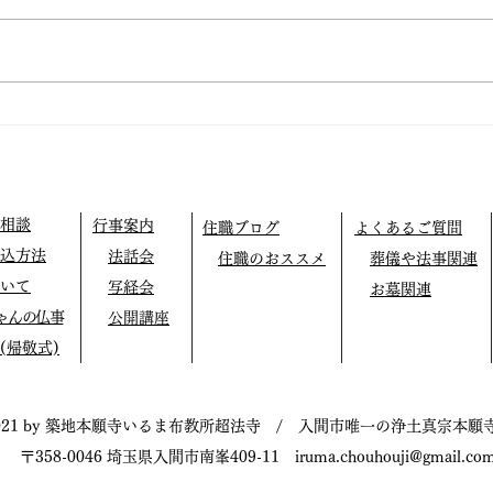
仏教テレフォン相談
外に
相談
行事案内
住職ブログ
よくあるご質問
込方法
法話会
住職のおススメ
葬儀や法事関連
いて
写経会
お墓関連
ゃんの仏事
公開講座
(帰敬式)
021 by 築地本願寺いるま布教所超法寺 / 入間市唯一の浄土真宗本願
〒358-0046 埼玉県入間市南峯409-11
iruma.chouhouji@gmail.co