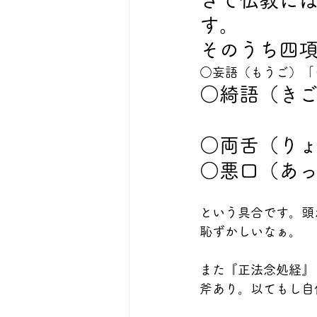
さて仏教に
す。
そのうち四
○妄語（もうご）「
○綺語（き
　　　　　
○両舌（り
○悪口（あ
という具合です。頭
恥ずかしいなぁ。
また『正法念処経』
斧あり。以てもし自