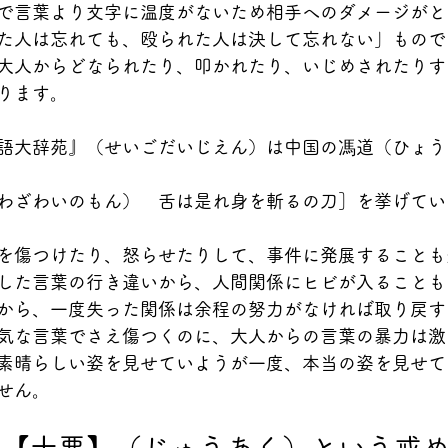
で言葉より文字に温度がないため相手へのダメージがと
た人は忘れても、殴られた人は決して忘れない」もので
大人からどなられたり、叩かれたり、いじめされたりす
ります。
語大辞苑』（せいごだいじえん）は中国の馮道（ひょう
わざわいのもん）　舌は是れ身を斬るの刀］を挙げてい
を傷つけたり、怒らせたりして、事件に発展することも
した言葉の行き違いから、人間関係にヒビが入ることも
から、一度失った関係は余程の努力がなければ取り戻す
気な言葉でさえ傷つくのに、大人からの言葉の暴力は激
素晴らしい姿を見せていようが一度、本当の姿を見せて
せん。