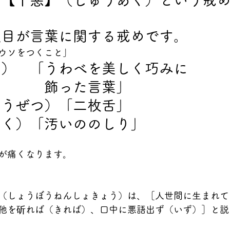
は【十悪】（じゅうあく）という戒
項目が言葉に関する戒めです。
ウソをつくこと」
ご）　「うわべを美しく巧みに　　
　　　　飾った言葉」
ょうぜつ）「二枚舌」
っく）「汚いののしり」
が痛くなります。
（しょうぼうねんしょきょう）は、［人世間に生まれて
他を斫れば（きれば）、口中に悪語出ず（いず）］と説