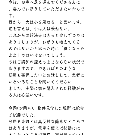
今後、お寺へ足を運んでくださる方に
、喜んでお参りしていただきたいからで
す。
昔から「大は小を兼ねる」と言います。
逆を言えば、小は大は兼ねない。
これからの超法寺はきっと少しずつでは
ありましょうが、お参りも増えてくる
のではないかと思った時に「狭くなった
よね」ではいけないでしょう。
今はご講師の控えもままならない状況で
ありますので、できればそのような
部屋も確保したいとお話しして、業者に
いろいろなことを聞いてください
ました。実際に家を購入された経験があ
る人は心強いです。
今回(次回も)、物件見学した場所はJR金
子駅前でした。
今居る東町とは真反対な簡素なところで
はありますが、電車を使えば移動には
困らないところで結構、家が建っていま