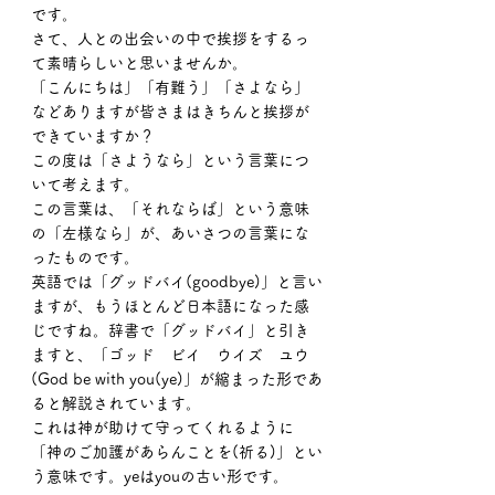
です。
さて、人との出会いの中で挨拶をするっ
て素晴らしいと思いませんか。
「こんにちは」「有難う」「さよなら」
などありますが皆さまはきちんと挨拶が
できていますか？
この度は「さようなら」という言葉につ
いて考えます。
この言葉は、「それならば」という意味
の「左様なら」が、あいさつの言葉にな
ったものです。
英語では「グッドバイ(goodbye)」と言い
ますが、もうほとんど日本語になった感
じですね。辞書で「グッドバイ」と引き
ますと、「ゴッド　ビイ　ウイズ　ユウ
(God be with you(ye)」が縮まった形であ
ると解説されています。
これは神が助けて守ってくれるように
「神のご加護があらんことを(祈る)」とい
う意味です。yeはyouの古い形です。