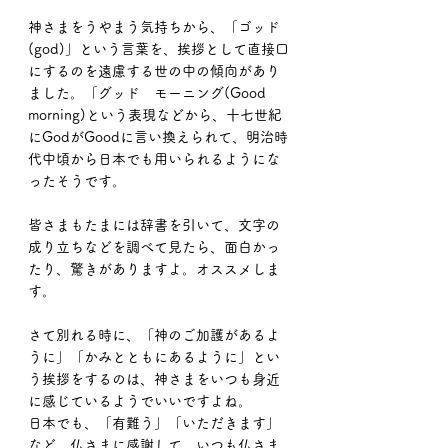
神さまをうやまう気持ちから、「ゴッド
(god)」という言葉を、挨拶として直接口
にするのを遠慮する世の中の傾向があり
ました。「グッド　モーニング(Good 
morning)という表現などから、十七世紀
にGodがGoodに言い換えられて、明治時
代中頃から日本でも用いられるようにな
ったそうです。
皆さまもたまには辞書を引いて、文字の
成り立ちなどを調べて見たら、面白かっ
たり、驚きがありますよ。オススメしま
す。
さて別れる時に、「神のご加護があるよ
うに」「かみとともにあるように」とい
う挨拶をするのは、神さまをいつも身近
に感じているようでいいですよね。
日本でも、「有難う」「いただきます」
など、仏さまに感謝して、いつも仏さま