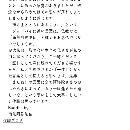
とともにあった感覚がありましたが、残
念ながら昨今ではその思いが薄れてきて
しまったように感じます。
「神さまとともにあるように」という
「グッドバイに近い言葉は、仏教では
「南無阿弥陀仏」と称えるお念仏ではな
いでしょうか。
お念仏は、形のない本当の仏さまが私の
口に宿ってくださり、ご一緒くださる
「証」として声に現れてくださる姿です
から、私と阿弥陀さまが「一体」となっ
た言葉として使えると思います。是非、
「またね」の言葉に全て阿弥陀さまのお
はたらきによって、もう一度逢えたら嬉
しいな、という思いをして大事にしたい
と住職は思っています。
Buddha bye
南無阿弥陀仏
住職ブログ