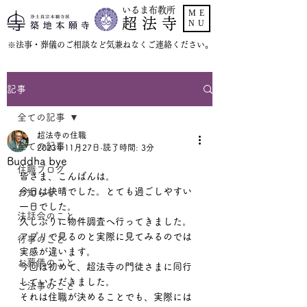
いるま布教所
ME
超 法 寺
NU
​※法事・葬儀のご相談など気兼ねなくご連絡ください。
記事
全ての記事
超法寺の住職
全ての記事
2023年11月27日
読了時間: 3分
Buddha bye
住職ブログ
皆さま、こんばんは。
今日は快晴でした。とても過ごしやすい
お知らせ
一日でした。
法話会のこと
久しぶりに物件調査へ行ってきました。
アプリで見るのと実際に見てみるのでは
行事のこと
実感が違います。
お葬儀のこと
今回は初めて、超法寺の門徒さまに同行
していただきました。
ご法事のこと
それは住職が決めることでも、実際には