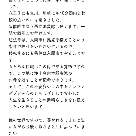
した。
八王子にも立川、川越にも40分圏内と比
較的近いのには驚きました。
飯能経由なら西武池袋線も使えます。一
駅で飯能まで行けます。
超法寺は、入間市に拠点を構えるという
条件で許可をいただいているので、
移転するにも条件は入間市でやることで
す。
もちろん住職はこの街でやる覚悟ですの
で、この地に浄土真宗本願寺派の
お寺を残すことが使命であります。
そして、この不安多い世の中をナンマン
ダブツを心のともしびとして安心した
人生を生きることの素晴らしさをお伝え
したいと思います。
縁の世界ですので、導かれるままにと思
いながら今後も皆さまと共に歩んでいき
たい