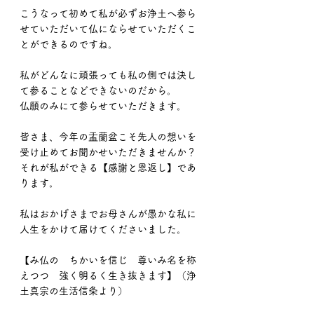
こうなって初めて私が必ずお浄土へ参ら
せていただいて仏にならせていただくこ
とができるのですね。
私がどんなに頑張っても私の側では決し
て参ることなどできないのだから。
仏願のみにて参らせていただきます。
皆さま、今年の盂蘭盆こそ先人の想いを
受け止めてお聞かせいただきませんか？
それが私ができる【感謝と恩返し】であ
ります。
私はおかげさまでお母さんが愚かな私に
人生をかけて届けてくださいました。
【み仏の　ちかいを信じ　尊いみ名を称
えつつ　強く明るく生き抜きます】（浄
土真宗の生活信条より）