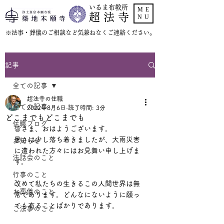
いるま布教所
ME
超 法 寺
NU
​※法事・葬儀のご相談など気兼ねなくご連絡ください。
記事
全ての記事
超法寺の住職
全ての記事
2022年8月6日
読了時間: 3分
どこまでもどこまでも
住職ブログ
皆さま、おはようございます。
暑さは少し落ち着きましたが、大雨災害
お知らせ
に遭われた方々にはお見舞い申し上げま
法話会のこと
す。
行事のこと
改めて私たちの生きるこの人間世界は無
お葬儀のこと
常であります。どんなにないように願っ
ても有ることばかりであります。
ご法事のこと