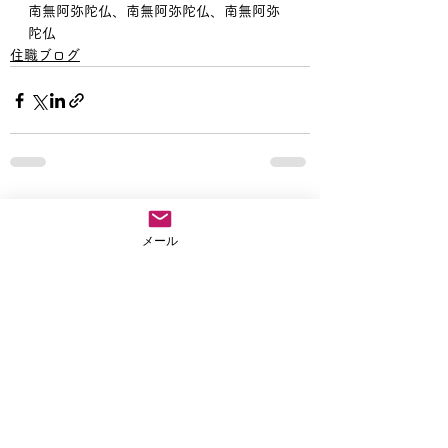
南無阿弥陀仏、南無阿弥陀仏、南無阿弥
陀仏
住職ブログ
すべて表示
最新記事
メール