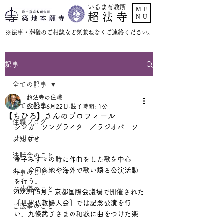
いるま布教所
ME
超 法 寺
NU
​※法事・葬儀のご相談など気兼ねなくご連絡ください。
記事
全ての記事
超法寺の住職
全ての記事
2023年6月22日
読了時間: 1分
【ちひろ】さんのプロフィール
住職ブログ
シンガーソングライター／ラジオパーソ
ナリティ
お知らせ
法話会のこと
金子みすゞの詩に作曲をした歌を中心
に、全国各地や海外で歌い語る公演活動
行事のこと
を行う。
お葬儀のこと
2023年5月、京都国際会議場で開催された
［世界仏教婦人会］では記念公演を行
ご法事のこと
い、九條武子さまの和歌に曲をつけた楽