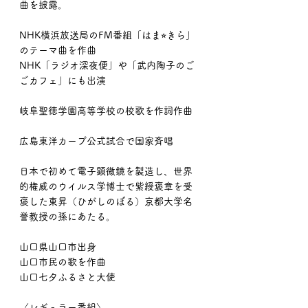
曲を披露。
NHK横浜放送局のFM番組「はま⭐︎きら」
のテーマ曲を作曲
NHK「ラジオ深夜便」や「武内陶子のご
ごカフェ」にも出演
岐阜聖徳学園高等学校の校歌を作詞作曲
広島東洋カープ公式試合で国家斉唱
日本で初めて電子顕微鏡を製造し、世界
的権威のウイルス学博士で紫綬褒章を受
褒した東昇（ひがしのぼる）京都大学名
誉教授の孫にあたる。
山口県山口市出身
山口市民の歌を作曲
山口七夕ふるさと大使
〈レギュラー番組〉