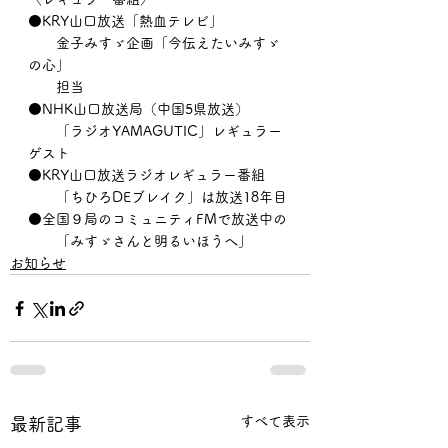
⚫️KRY山口放送「熱血テレビ」
　　金子みすゞ企画「今伝えたいみすゞ
の心」
　　担当
⚫️NHK山口放送局（中国5県放送）
　　「ラジオYAMAGUTIC」レギュラー
ゲスト
⚫️KRY山口放送ラジオレギュラー番組
　　「ちひろDEブレイク」は放送18年目
⚫️全国９局のコミュニティFMで放送中の
　　「みすゞさんと明るいほうへ」
お知らせ
すべて表示
最新記事