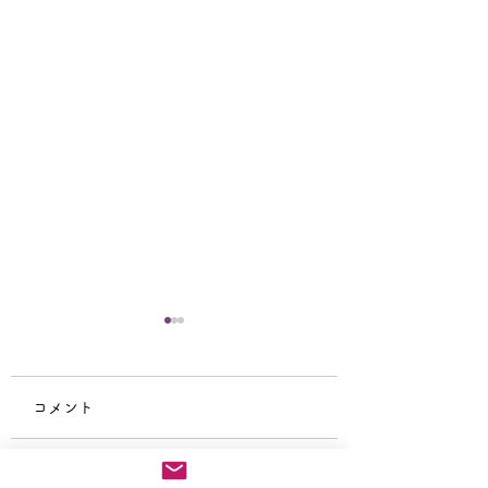
宗祖降誕会（安穏
会）中止のお知ら
コメント
本日の法要はご講師
の出講キャンセルと
秋季彼岸法要講師依頼
葬儀へ行くため残念