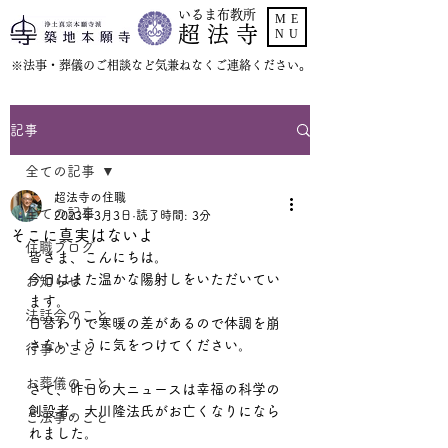
いるま布教所
ME
超 法 寺
NU
​※法事・葬儀のご相談など気兼ねなくご連絡ください。
記事
全ての記事
超法寺の住職
全ての記事
2023年3月3日
読了時間: 3分
そこに真実はないよ
住職ブログ
皆さま、こんにちは。
今日はまた温かな陽射しをいただいてい
お知らせ
ます。
法話会のこと
日替わりで寒暖の差があるので体調を崩
さないように気をつけてください。
行事のこと
お葬儀のこと
さて、昨日の大ニュースは幸福の科学の
創設者、大川隆法氏がお亡くなりになら
ご法事のこと
れました。