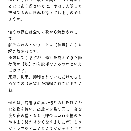
るなどあり得ないのに、やはり人間って
神秘なものに憧れを持ってしまうのでし
ょうか。
悟りの存在は全ての欲から解放されま
す。
解放されるということは【執着】からも
解き放されます。
極論になりますが、修行を終えてきた修
行僧が【欲】から脱却できるのかといえ
ば逆です。
束縛、拘束、抑制されていただけでむし
ろ全ての【欲望】が増幅されていますよ
ね。
例えば、肩書きの高い僧なのに煌びやか
な着物を纏い、高級車を乗り回し、夜な
夜な夜の僧となる（昨今はコロナ禍のた
めあまり見かけなくなりましたが）よう
なドラマやアニメのような話を聞くこと