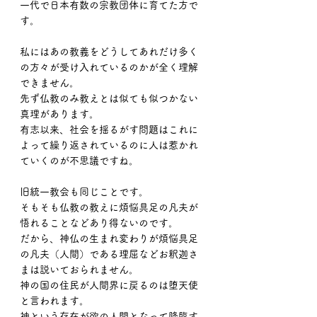
一代で日本有数の宗教団体に育てた方で
す。
私にはあの教義をどうしてあれだけ多く
の方々が受け入れているのかが全く理解
できません。
先ず仏教のみ教えとは似ても似つかない
真理があります。
有志以来、社会を揺るがす問題はこれに
よって繰り返されているのに人は惹かれ
ていくのが不思議ですね。
旧統一教会も同じことです。
そもそも仏教の教えに煩悩具足の凡夫が
悟れることなどあり得ないのです。
だから、神仏の生まれ変わりが煩悩具足
の凡夫（人間）である理屈などお釈迦さ
まは説いておられません。
神の国の住民が人間界に戻るのは堕天使
と言われます。
神という存在が欲の人間となって降臨す