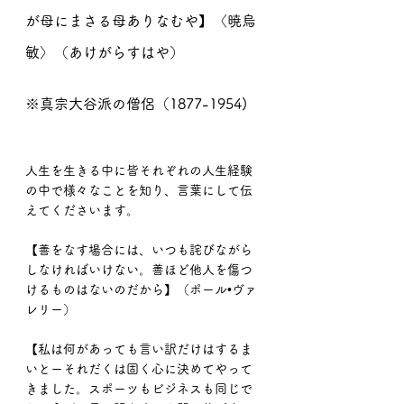
が母にまさる母ありなむや】〈暁烏
敏〉（あけがらすはや）
※真宗大谷派の僧侶（1877-1954)
人生を生きる中に皆それぞれの人生経験
の中で様々なことを知り、言葉にして伝
えてくださいます。
【善をなす場合には、いつも詫びながら
しなければいけない。善ほど他人を傷つ
けるものはないのだから】（ポール•ヴァ
レリー）
【私は何があっても言い訳だけはするま
いとーそれだくは固く心に決めてやって
きました。スポーツもビジネスも同じで