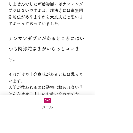
しませんでしたが動物園にはナンマンダ
ブツはないですよね、超法寺には南無阿
弥陀仏がありますから大丈夫だと思いま
すよ〜って思っていました。
ナンマンダブツがあるところにはい
つも阿弥陀さまがいらっしゃいま
す。
それだけで十分意味があると私は思って
います。
人間が救われるのに動物は救われない？
そんなせせこましいお救いなのですか、
阿弥陀さまは？
メール
いえいえそんなことはありません。
あらゆる命をナンマンダブツ一つでお救
いくださる本願力を自信を持っていただ
いていきます。