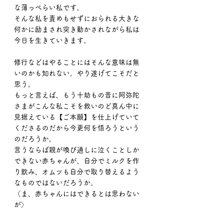
な薄っぺらい私です。
そんな私を責めもせずにおられる大きな
何かに励まされ突き動かされながら私は
今日を生きていきます。
修行などはやることにはそんな意味は無
いのかも知れない。やり遂げてこそだと
思う。
もっと言えば、もう十劫もの昔に阿弥陀
さまがこんな私こそを救いのど真ん中に
見据えている【ご本願】を仕上げていて
くださるのだから今更何を悟ろうという
のだろうか。
言うならば親が喚び通しに泣くことしか
できない赤ちゃんが、自分でミルクを作
り飲み、オムツも自分で取り替えるよう
なものではないだろうか。
（ま、赤ちゃんにはできるとは思わない
が〉