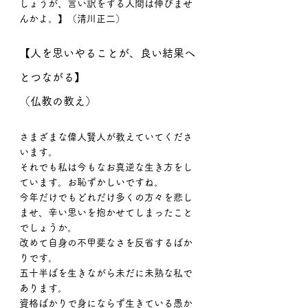
しょうが、言い訳をする人間は伸びませ
んかよ。】（清川正二）
【人を思いやることが、良い結果へ
とつながる】
（仏教の教え）
さまざまな偉人賢人が教えていてくださ
います。
それでも私は今もなお真逆な生き方をし
ています。お恥ずかしいですね。
今年だけでもどれだけ多くの方々を悲し
ませ、辛い思いを抱かせてしまったこと
でしょうか。
改めて自身の不甲斐なさを反省するばか
りです。
五十半ばを生きながら未だに未熟な私で
あります。
資格ばかりで身にならず生きている愚か