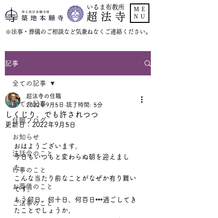
いるま布教所
ME
超 法 寺
NU
​※法事・葬儀のご相談など気兼ねなくご連絡ください。
記事
全ての記事
超法寺の住職
全ての記事
2022年9月5日
読了時間: 5分
しくじり、でも許されつつ
住職ブログ
更新日：
2022年9月5日
お知らせ
おはようございます。
法話会のこと
今日もいつもと変わらぬ朝を迎えまし
た。
行事のこと
こんな当たり前なことがなぜか有り難い
お葬儀のこと
です。
もう何日、何十日、何百日•••過ごしてき
ご法事のこと
たことでしょうか。