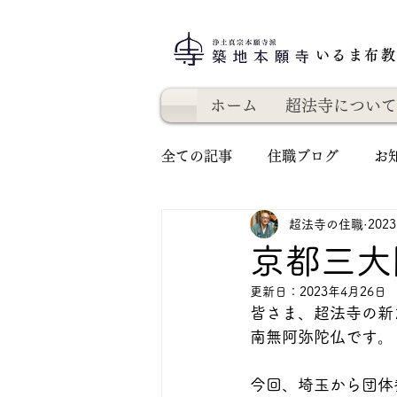
いるま布
ホーム
超法寺について
全ての記事
住職ブログ
お
超法寺の住職
202
京都三大
更新日：
2023年4月26日
皆さま、超法寺の新
南無阿弥陀仏です。
今回、埼玉から団体