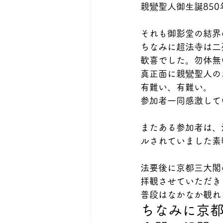
親鸞聖人御生誕85
それも御影堂の結界
ちなみに超法寺は二
歓喜でした。勿体無
真正面に親鸞聖人の
有難い、有難い。
参加者一同感激して
またある参加者は、
ルされていました素
法要後に京都三大閣
拝観させていただき
普段はなかなか観れ
ちなみに京