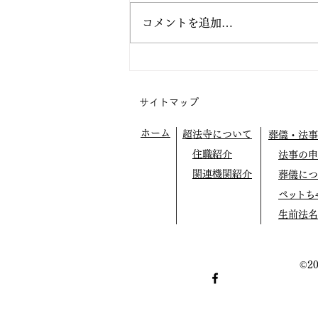
コメントを追加…
宇都宮での布教 正行寺さま
サイトマップ
ホーム
超法寺について
葬儀・法事
住職紹介
法事の申
関連機関紹介
葬儀につ
ペットち
生前法名
©2