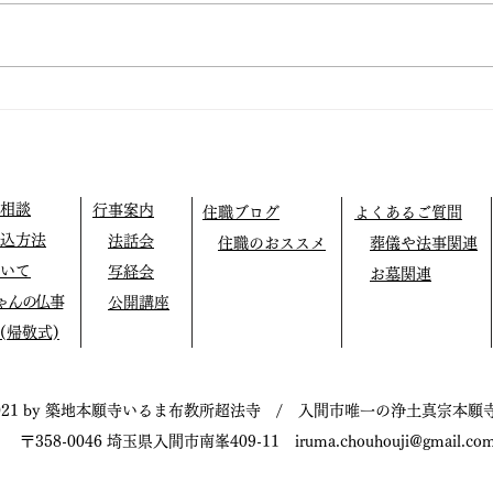
仏教
阿弥陀の眼の中で生きてみよ
う
相談
行事案内
住職ブログ
よくあるご質問
込方法
法話会
住職のおススメ
葬儀や法事関連
いて
写経会
お墓関連
ゃんの仏事
公開講座
(帰敬式)
021 by 築地本願寺いるま布教所超法寺 / 入間市唯一の浄土真宗本願
〒358-0046 埼玉県入間市南峯409-11
iruma.chouhouji@gmail.co