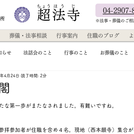
​ちょう ほ う じ
04-2907-
超法寺
教所
​※法事・葬儀のご
葬儀・法事相談
行事案内
住職のブログ
よ
知らせ
法話会のこと
行事のこと
お葬儀のこと
3年4月24日
読了時間: 2分
閣
たな第一歩がまたなされました。有難いですね。
参拝参加者が住職を含め４名。現地（西本願寺）集合が