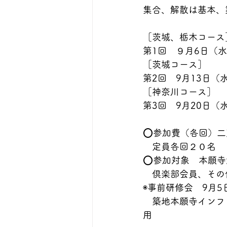
集合、解散は基本、
［茨城、栃木コース
第1回　９月6日（水
［茨城コース］
第2回　9月13日（
［神奈川コース］
第3回　9月20日（
⭕️参加費（各回）
　定員各回２０名
⭕️参加対象　本願
　倶楽部会員、その
◉事前研修会　9月5
　築地本願寺インフ
用