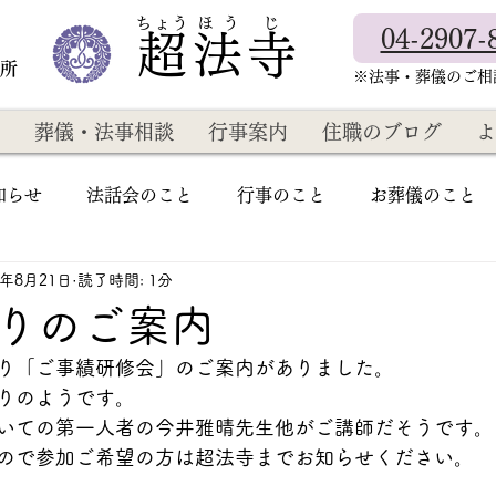
​ちょう ほ う じ
04-2907-
超法寺
教所
​※法事・葬儀のご
葬儀・法事相談
行事案内
住職のブログ
よ
知らせ
法話会のこと
行事のこと
お葬儀のこと
3年8月21日
読了時間: 1分
りのご案内
り「ご事績研修会」のご案内がありました。
りのようです。
いての第一人者の今井雅晴先生他がご講師だそうです。
ので参加ご希望の方は超法寺までお知らせください。