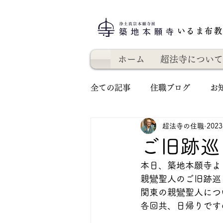
いるま布
ホーム
超法寺について
全ての記事
住職ブログ
お
超法寺の住職
202
ご旧跡巡
本日、築地本願寺よ
親鸞聖人のご旧跡巡
関東の親鸞聖人につ
各回共、日帰りです