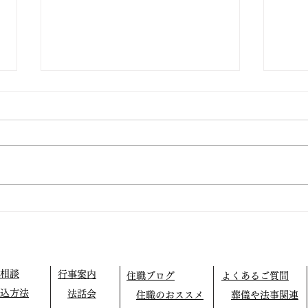
宗祖
止の
本日
キャ
秋季彼岸法要講師依頼
め残
きま
変困
寺を
大な
り衷
相談
行事案内
住職ブログ
よくあるご質問
超法
込方法
法話会
住職のおススメ
葬儀や法事関連
で驚