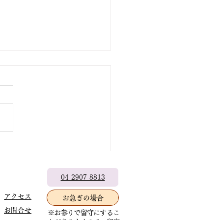
降誕会（安穏法話会）中
お知らせ
の法要はご講師の急遽の出講
ンセルと住職が葬儀へ行くた
念ながら中止とさせていただ
す。いわゆるドタキャンで大
った事態になりました。 お
預かる住職として、皆様に重
04-2907-8813
ご迷惑をおかけすることとな
心よりお詫び申しあげます。
アクセス
お急ぎの場合
寺始まって以来初めてのこと
お問合せ
※お参りで留守にするこ
いています。 他寺院で聞く