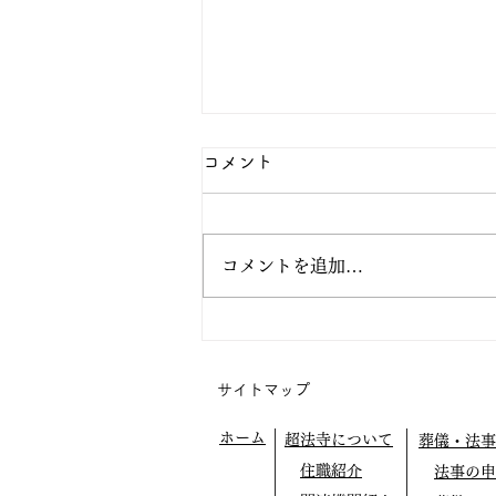
八月の行事予定
コメント
⭕️九日（日曜）の写経会は、遠
方での新盆参りがあるため休会し
ます。 七日（金曜）正行寺布教
コメントを追加…
［宇都宮市泉町］13時30分〜
（40分2席） 二十二日（土曜）
14時〜盂蘭盆（歓喜会）法要
超法寺本堂にて
サイトマップ
講師/艸香雄道師
［群馬県藤岡市・西蓮寺住職・布
ホーム
超法寺について
葬儀・法事
教使］ 二十四日（月曜）正満寺
住職紹介
法事の申
南柏分院布教［千葉県柏市］10