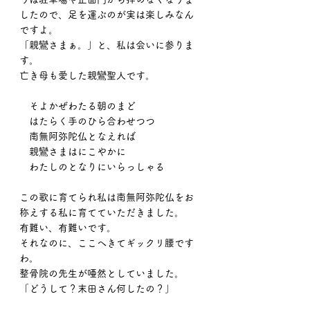
したので、足を運ぶのが実は楽しみなん
ですよ。
「親鸞さまぁ。」と、私は会いに参りま
す。
亡き母も愛した親鸞聖人です。
　そよかぜわたる朝のまど
　はたらく手のひら合わせつつ
　南無阿弥陀仏となえれば
　親鸞さまはにこやかに
　わたしのとなりにいらっしゃる
この歌に育てられ私は南無阿弥陀仏をお
称えする私に育てていただきました。
有難い、有難いです。
それなのに、ここへきてギックリ腰です
わ。
整骨院の先生が唖然としていました。
「どうして？末田さん何したの？」