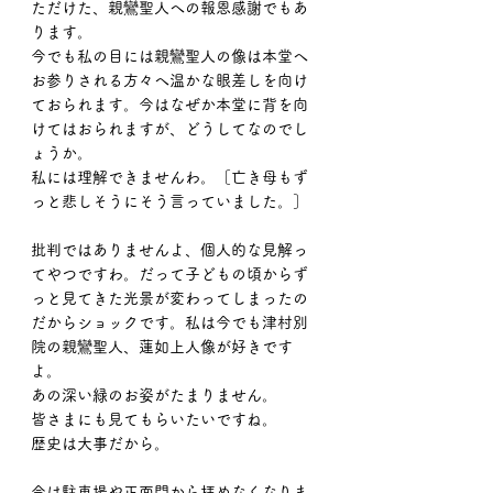
ただけた、親鸞聖人への報恩感謝でもあ
ります。
今でも私の目には親鸞聖人の像は本堂へ
お参りされる方々へ温かな眼差しを向け
ておられます。今はなぜか本堂に背を向
けてはおられますが、どうしてなのでし
ょうか。
私には理解できませんわ。［亡き母もず
っと悲しそうにそう言っていました。］
批判ではありませんよ、個人的な見解っ
てやつですわ。だって子どもの頃からず
っと見てきた光景が変わってしまったの
だからショックです。私は今でも津村別
院の親鸞聖人、蓮如上人像が好きです
よ。
あの深い緑のお姿がたまりません。
皆さまにも見てもらいたいですね。
歴史は大事だから。
今は駐車場や正面門から拝めなくなりま