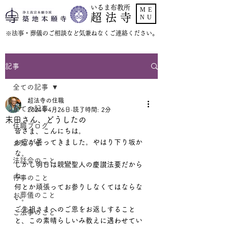
いるま布教所
ME
超 法 寺
NU
​※法事・葬儀のご相談など気兼ねなくご連絡ください。
記事
全ての記事
超法寺の住職
全ての記事
2024年4月26日
読了時間: 2分
末田さん、どうしたの
住職ブログ
皆さま、こんにちは。
お空が曇ってきました。やはり下り坂か
お知らせ
な。
法話会のこと
しかし明日は親鸞聖人の慶讃法要だから
ね、
行事のこと
何とか頑張ってお参りしなくてはならな
お葬儀のこと
い。
ご先祖さまへのご恩をお返しすること
ご法事のこと
と、この素晴らしいみ教えに遇わせてい