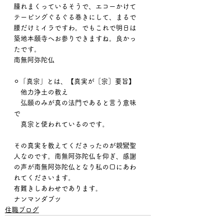
腫れまくっているそうで、エコーかけて
テーピングぐるぐる巻きにして、まるで
腰だけミイラですわ。でもこれで明日は
築地本願寺へお参りできますね。良かっ
たです。
南無阿弥陀仏
⚪︎「真宗」とは、【真実が［宗］要旨】
　他力浄土の教え
　弘願のみが真の法門であると言う意味
で
　真宗と使われているのです。
その真実を教えてくださったのが親鸞聖
人なのです。南無阿弥陀仏を仰ぎ、感謝
の声が南無阿弥陀仏となり私の口にあわ
れてくださいます。
有難きしあわせであります。
ナンマンダブツ
住職ブログ