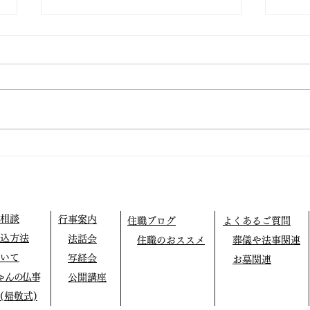
仏教テレフォン相談
外に
相談
行事案内
住職ブログ
よくあるご質問
込方法
法話会
住職のおススメ
葬儀や法事関連
いて
写経会
お墓関連
ゃんの仏事
公開講座
(帰敬式)