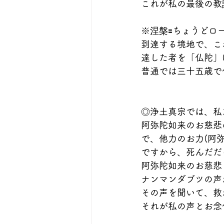
これが私の最後の教誡(
※涅槃🟰ちょうど
到達する境地で、こ
達した者を「仏陀」
普通では三十五歳で
◎浄土真宗では、私
阿弥陀如来のお慈悲
で、他力のお力(阿
ですから、死んだだ
阿弥陀如来のお慈悲
ナンマンダブツの声
その声を聞いて、救
それが私の声とお念