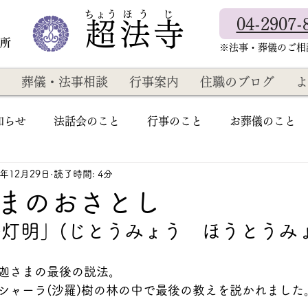
​ちょう ほ う じ
04-2907-
超法寺
教所
​※法事・葬儀のご
葬儀・法事相談
行事案内
住職のブログ
よ
知らせ
法話会のこと
行事のこと
お葬儀のこと
3年12月29日
読了時間: 4分
まのおさとし
灯明」(じとうみょう　ほうとうみょ
迦さまの最後の説法。
シャーラ(沙羅)樹の林の中で最後の教えを説かれました