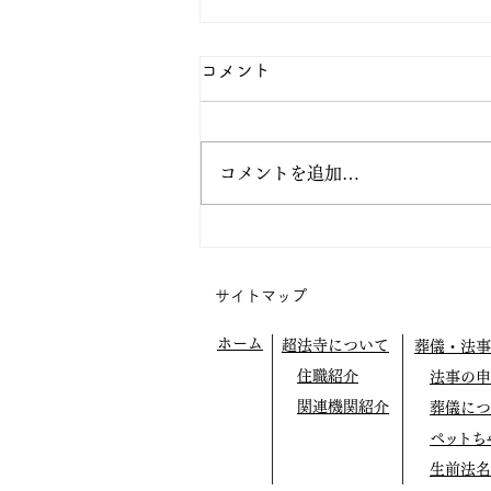
コメント
コメントを追加…
阿弥陀の眼の中で生きてみよ
う
サイトマップ
ホーム
超法寺について
葬儀・法事
住職紹介
法事の申
関連機関紹介
葬儀につ
ペットち
生前法名