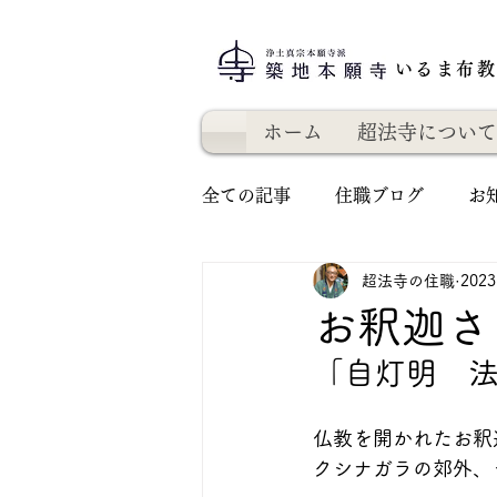
いるま布
ホーム
超法寺について
全ての記事
住職ブログ
お
超法寺の住職
202
お釈迦さ
「自灯明　法
仏教を開かれたお釈
クシナガラの郊外、