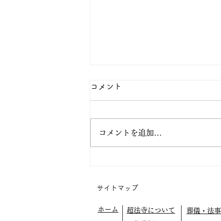
コメント
コメントを追加…
阿弥陀の眼の中で生きてみよ
う
サイトマップ
ホーム
超法寺について
葬儀・法事