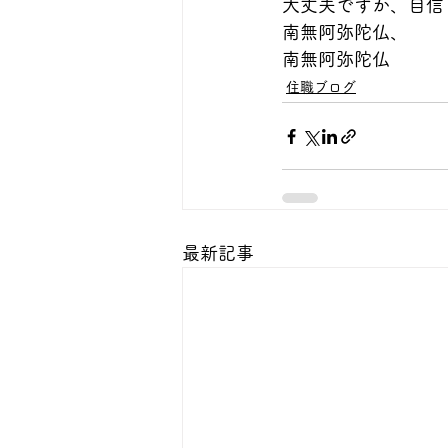
大丈夫ですか、自信
南無阿弥陀仏、
南無阿弥陀仏
住職ブログ
最新記事