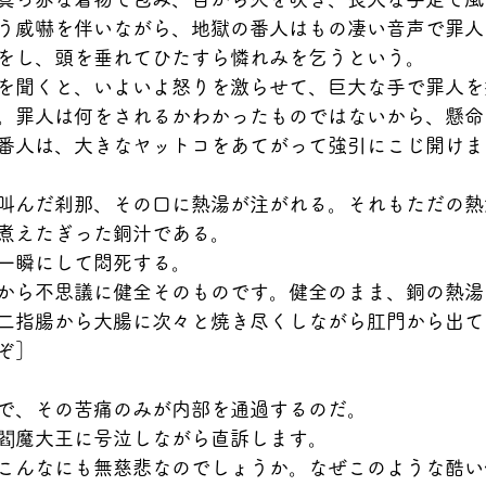
う威嚇を伴いながら、地獄の番人はもの凄い音声で罪人
をし、頭を垂れてひたすら憐れみを乞うという。
を聞くと、いよいよ怒りを激らせて、巨大な手で罪人を
。罪人は何をされるかわかったものではないから、懸命
番人は、大きなヤットコをあてがって強引にこじ開けま
叫んだ刹那、その口に熱湯が注がれる。それもただの熱
煮えたぎった銅汁である。
一瞬にして悶死する。
から不思議に健全そのものです。健全のまま、銅の熱湯
二指腸から大腸に次々と焼き尽くしながら肛門から出て
ぞ］
で、その苦痛のみが内部を通過するのだ。
閻魔大王に号泣しながら直訴します。
こんなにも無慈悲なのでしょうか。なぜこのような酷い