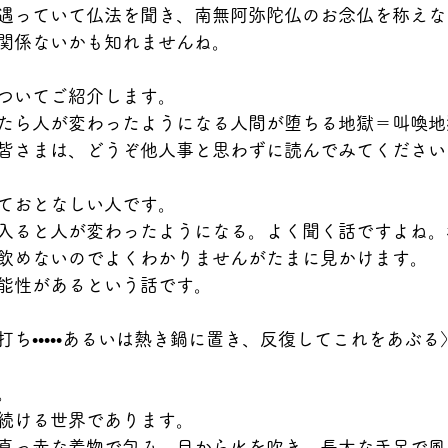
遇っていて仏法を聞き、南無阿弥陀仏のお念仏を称えな
関係ないかも知れませんね。
ついてご紹介します。
たら人が変わったようになる人間が堕ちる地獄＝叫喚地
皆さまは、どうぞ他人事と思わずに読んでみてください
ておとなしい人です。
入ると人が変わったようになる。よく聞く話ですよね。
飲めないのでよくわかりませんがたまに見かけます。
能性があるという話です。
ち•••••あるいは熱き鍋に置き、反復してこれをあぶる
。
続ける世界であります。
真っ赤な着物で包み、目から火を吹き、長大な手足で風