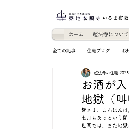
いるま布
ホーム
超法寺について
全ての記事
住職ブログ
お
超法寺の住職
202
お酒が入
地獄（叫
皆さま、こんばんは
七月もあっという間
世間では、また地獄