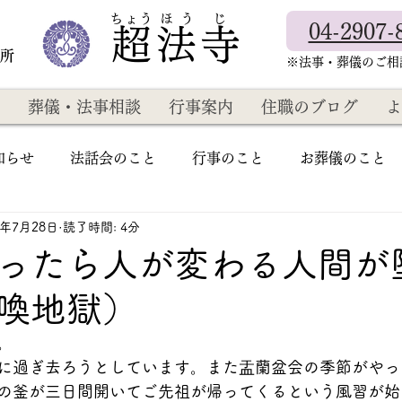
​ちょう ほ う じ
04-2907-
超法寺
教所
​※法事・葬儀のご
葬儀・法事相談
行事案内
住職のブログ
よ
知らせ
法話会のこと
行事のこと
お葬儀のこと
5年7月28日
読了時間: 4分
ったら人が変わる人間が
喚地獄）
。
に過ぎ去ろうとしています。また盂蘭盆会の季節がやっ
の釜が三日間開いてご先祖が帰ってくるという風習が始