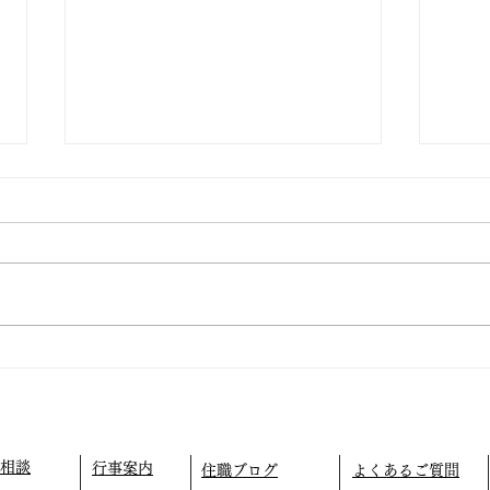
仏教テレフォン相談
外に
相談
行事案内
住職ブログ
よくあるご質問