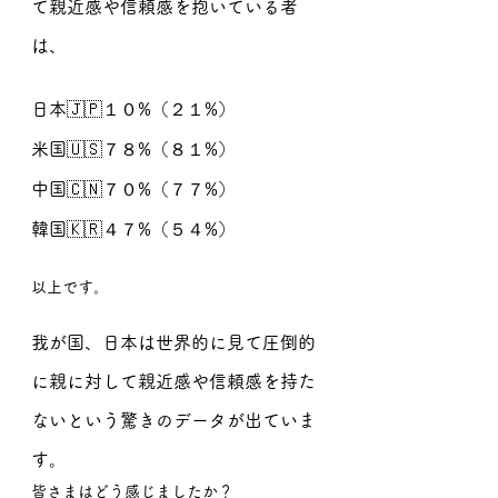
て親近感や信頼感を抱いている者
は、
日本🇯🇵１０%（２１%）
米国🇺🇸７８%（８１%）
中国🇨🇳７０%（７７%）
韓国🇰🇷４７%（５４%）
以上です。
我が国、日本は世界的に見て圧倒的
に親に対して親近感や信頼感を持た
ないという驚きのデータが出ていま
す。
皆さまはどう感じましたか？