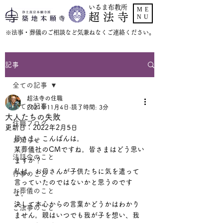
いるま布教所
ME
超 法 寺
NU
​※法事・葬儀のご相談など気兼ねなくご連絡ください。
記事
全ての記事
超法寺の住職
全ての記事
2021年11月4日
読了時間: 3分
大人たちの失敗
住職ブログ
更新日：
2022年2月5日
皆さま、こんばんは。
お知らせ
某葬儀社のCMですね。皆さまはどう思い
法話会のこと
ますか？
私は、お母さんが子供たちに気を遣って
行事のこと
言っていたのではないかと思うのです
お葬儀のこと
よ。
決して本心からの言葉かどうかはわかり
ご法事のこと
ません。親はいつでも我が子を想い、我