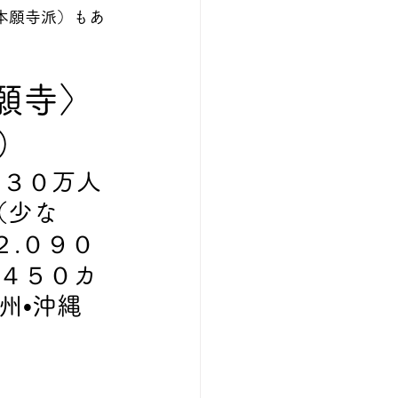
本願寺派）もあ
願寺〉
）
９３０万人
（少な
２.０９０
.４５０カ
州•沖縄