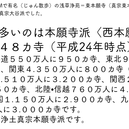
Mで有名（じゅん散歩）の浅草浄苑＝東本願寺（真宗東
真宗大谷派でした。
多いのは本願寺派〈西本
４８カ寺（平成24年時点
海道５５０万人に９５０カ寺、東北
、関東４.３５０万人に８００カ寺
.５１０万人に３.２００カ寺、関西
５０カ寺、北陸•信越７６０万人に４
国１.１５０万人に２.９００カ寺、九
人に３.０００カ寺です。
は浄土真宗本願寺派です。