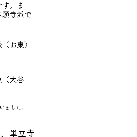
です。ま
本願寺派で
派（お東）
東（大谷
いました。
は、単立寺