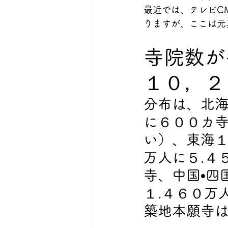
最近では、テレビC
りますが、ここは元
寺院数が
１０，２
分布は、北
に６００カ寺
い）、東海１
万人に５.４
寺、中国•四
１.４６０万
築地本願寺