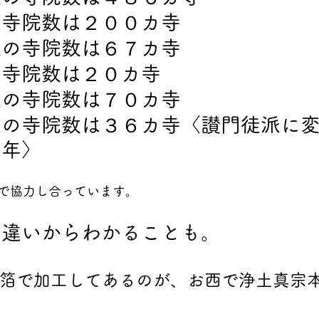
の寺院数は２００カ寺
派の寺院数は６７カ寺
の寺院数は２０カ寺
派の寺院数は７０カ寺
派の寺院数は３６カ寺〈讃門徒派に
２年〉
で協力し合っています。
の違いからわかることも。
箔で加工してあるのが、お西で浄土真宗