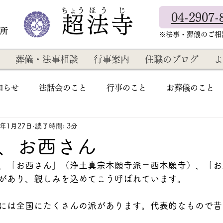
​ちょう ほ う じ
04-2907-
超法寺
教所
​※法事・葬儀のご
葬儀・法事相談
行事案内
住職のブログ
よ
知らせ
法話会のこと
行事のこと
お葬儀のこと
2年1月27日
読了時間: 3分
、お西さん
、「お西さん」（浄土真宗本願寺派＝西本願寺）、「お
があり、親しみを込めてこう呼ばれています。
には全国にたくさんの派があります。代表的なもので昔