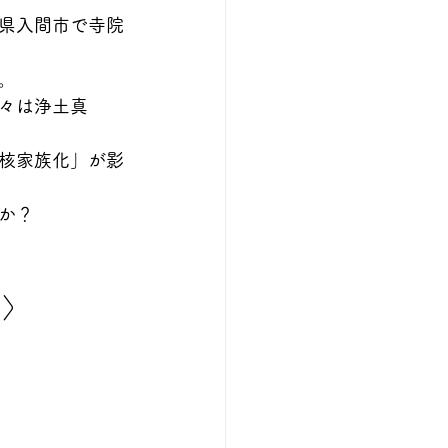
県入間市で寺院
。
々は浄土真
核家族化」が影
か？
り〉