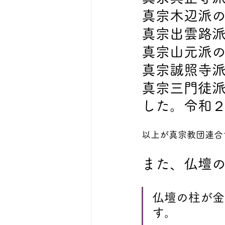
真宗木辺派
真宗出雲路
真宗山元派
真宗誠照寺
真宗三門徒
した。令和
以上が真宗教団連合
また、仏壇
仏壇の柱が金
す。