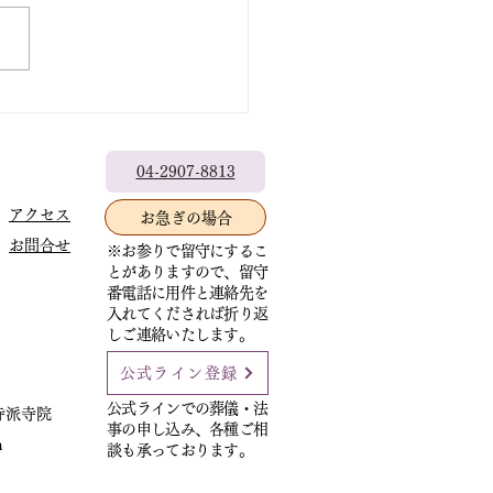
の新盆参りがあるため休会し
。 七日（金曜）正行寺布教
都宮市泉町］13時30分〜
0分2席） 二十二日（土曜）
時〜盂蘭盆（歓喜会）法要
法寺本堂にて
師/艸香雄道師
04-2907-8813
馬県藤岡市・西蓮寺住職・布
アクセス
お急ぎの場合
］ 二十四日（月曜）正満寺
お問合せ
分院布教［千葉県柏市］10
※お参りで留守にするこ
とがありますので、留守
40分一席
番電話に用件と連絡先を
入れてくだされば折り返
しご連絡いたします。
公式ライン登録
公式ラインでの葬儀・法
寺派寺院
事の申し込み、各種ご相
m
談も承っております。