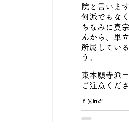
院と言いま
何派でもな
ちなみに真
んから、単
所属してい
う。
東本願寺派
ご注意くだ