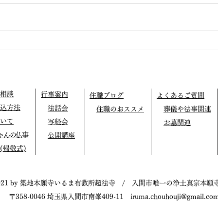
方で
ます
仏教テレフォン相談
［宇
（4
14
超
講
［群
相談
行事案内
住職ブログ
よくあるご質問
教使
込方法
法話会
住職のおススメ
葬儀や法事関連
南柏
時〜
いて
写経会
お墓関連
ゃんの仏事
公開講座
(帰敬式)
021 by 築地本願寺いるま布教所超法寺 / 入間市唯一の浄土真宗本願
〒358-0046 埼玉県入間市南峯409-11
iruma.chouhouji@gmail.co