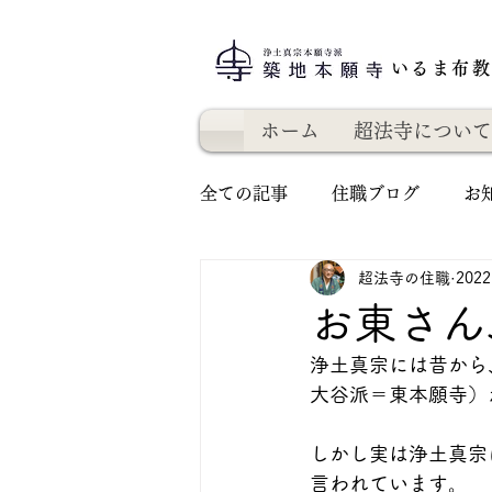
いるま布
ホーム
超法寺について
全ての記事
住職ブログ
お
超法寺の住職
202
お東さん
浄土真宗には昔から
大谷派＝東本願寺）
しかし実は浄土真宗
言われています。