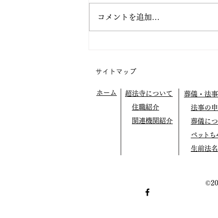
コメントを追加…
阿弥陀の眼の中で生きてみよ
う
サイトマップ
ホーム
超法寺について
葬儀・法事
住職紹介
法事の申
関連機関紹介
葬儀につ
ペットち
生前法名
©2