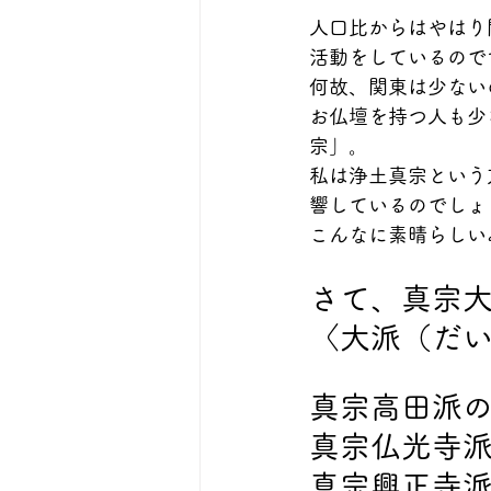
人口比からはやはり
活動をしているので
何故、関東は少ない
お仏壇を持つ人も少
宗」。
私は浄土真宗という
響しているのでしょ
こんなに素晴らしい
さて、真宗大
〈大派（だ
真宗高田派
真宗仏光寺
真宗興正寺