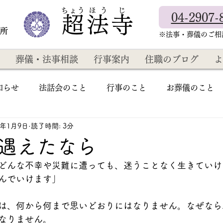
​ちょう ほ う じ
04-2907-
超法寺
教所
​※法事・葬儀のご
葬儀・法事相談
行事案内
住職のブログ
よ
知らせ
法話会のこと
行事のこと
お葬儀のこと
4年1月9日
読了時間: 3分
遇えたなら
どんな不幸や災難に遭っても、迷うことなく生きていけ
んでいけます」
は、何から何まで思いどおりにはなりません。なぜなら
なりません。