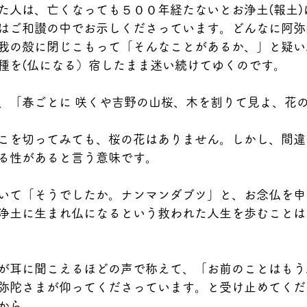
た人は、亡くなっても５００年経たないとお浄土(報土)
はご和讃の中でお示しくださっています。どんなに阿弥
我の殻に閉じこもって「そんなことがあるか、」と疑い
種を(仏になる）宿したまま迷い続けてゆくのです。
、「春ごとに 咲くや吉野の山桜、木を割りて見よ、花
こを切ってみても、桜の花はありません。しかし、間違
る性があると言う意味です。
いて「そうでしたか。ナンマンダブツ」と、お念仏を申
浄土に生まれ仏になるという救われた人生を歩むことは
が耳に聞こえるほどの声で称えて、「お前のことはもう
弥陀さまが仰ってくださっています。と受け止めてくだ
から。