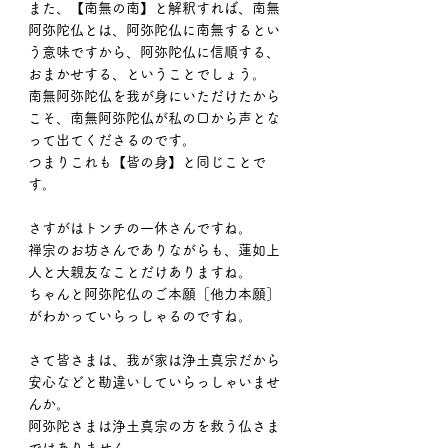
また、【南無の南】と解釈すれば、南無
阿弥陀仏とは、阿弥陀仏に南無するとい
う意味ですから、阿弥陀仏に信順する、
おまかせする、ということでしょう。
南無阿弥陀仏を我が身にいただけたから
こそ、南無阿弥陀仏が私の口から声とな
って出てくださるのです。
つまりこれも【皆の身】と同じことで
す。
さすがはトンチの一休さんですね。
禅宗のお坊さんでありながらも、蓮如上
人と大親友なことだけありますね。
ちゃんと阿弥陀仏のご本願［他力本願］
がわかっていらっしゃるのですね。
さて皆さまは、我が家は浄土真宗だから
安心などと勘違いしていらっしゃいませ
んか。
阿弥陀さまは浄土真宗の方を救う仏さま