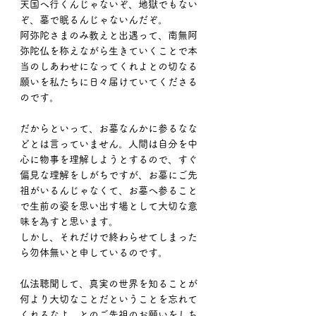
天国へ行くんじゃないぞ、地獄でもない
ぞ、墓で眠るんじゃないんだぞ。
阿弥陀さまのみ教えと出遇って、南無阿
弥陀仏を称えながら生きていくことで本
当のしあわせになってくれよとの切なる
願いを私たちに日々届けていてくださる
のです。
だからといって、お墓なんかに参るなな
どとは言っていません。人間は自分を中
心に物事を理解しようとするので、すぐ
偏見な理解をしがちですが、お墓にご先
祖がいるんじゃなくて、お墓へ参ること
で生前の姿を思い出す場として大切な意
味を為すと思います。
しかし、それだけで終わらせてしまった
ら勿体無いと申しているのです。
仏法聴聞して、真実の世界を知ることが
何より大切なことだということを忘れて
くれるなよ、とのご先祖のお願いをしち