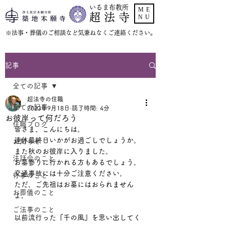
いるま布教所
ME
超 法 寺
NU
​※法事・葬儀のご相談など気兼ねなくご連絡ください。
記事
全ての記事
超法寺の住職
全ての記事
2023年9月18日
読了時間: 4分
お彼岸って何だろう
住職ブログ
皆さま、こんにちは。
連休最終日いかがお過ごしでしょうか。
お知らせ
また秋のお彼岸に入りました。
法話会のこと
お墓参りに行かれる方もあるでしょう。
交通事故には十分ご注意ください。
行事のこと
ただ、ご先祖はお墓にはおられません
お葬儀のこと
よ。
ご法事のこと
以前流行った『千の風』を思い出してく