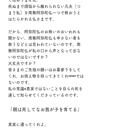
ではありません。
死ぬまで煩悩から離れられない凡夫［つ
まり私］を南無阿弥陀仏一つで救おうと
はたらかれる仏さまです。
だから、阿弥陀仏のお救いのおいわれも
聞かない、南無阿弥陀仏も申さない者を
救うなどとは言われていないのです。南
無阿弥陀仏が私の口から声となって出な
いのではないですか？
大丈夫ですか？
皆さまのご先祖の願いはお墓参りをして
くれ、お供え物を持ってきてくれ•••••では
ないのです。
私の常識🟰真実ではないことを自らの死を
通して知らせてくださっているのです。
「親は死してなお我が子を育てる」
真実に遇ってくれよ。