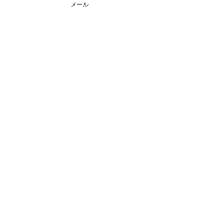
陀仏
メール
南無阿弥陀仏、南無阿弥陀仏、南無阿弥
陀仏
住職ブログ
すべて表示
最新記事