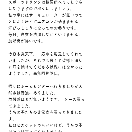
スポーツドリンクは糖尿病へまっしぐら
になりますので程々にしましょう。
私の車にはサーキュレーターが無いので
とにかく暑くてエアコンが効きません。
汗びっしょりになってのお参りです。
毎日、白衣を洗濯しないといけません。
加齢臭が怖いです。
今日も炎天下、一応傘を用意してくれて
いましたが、それでも暑くて皆様も法話
に耳を傾けてくださる状況にはなかった
ようでした。南無阿弥陀仏。
帰りにホームセンターへ行きましたが天
然水は普通にありました。
危機感はまだ無いようです。1ケース買っ
てきました。
うちの子たちの非常食を買ってきました
よ。
私はビスケットでもいいけど、うちの子
はそうは言ってられませんから。