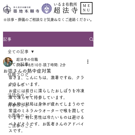
いるま布教所
ME
超 法 寺
NU
​※法事・葬儀のご相談など気兼ねなくご連絡ください。
記事
全ての記事
超法寺の住職
全ての記事
2024年8月10日
読了時間: 2分
お坊さんの熱中症対策
住職ブログ
皆さま、こんにちは。激暑ですね。クラ
クラしています。
お知らせ
お盆には前日に濡らしたおしぼりを冷凍
法話会のこと
庫で凍らせて持参しています。
飲み物は結局は身体が疲れてしまうので
行事のこと
常温のミネラルウオーターで喉を潤して
お葬儀のこと
います。特に男性は冷たいものは避ける
べきだそうです。お医者さんのアドバイ
ご法事のこと
スです。