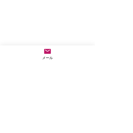
メール
コメント
仏教テレフォン相談
外に出なきゃもっ
コメントを追加…