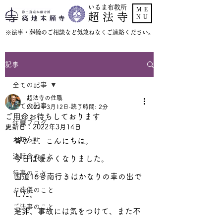
いるま布教所
ME
超 法 寺
NU
​※法事・葬儀のご相談など気兼ねなくご連絡ください。
記事
全ての記事
超法寺の住職
全ての記事
2022年3月12日
読了時間: 2分
ご用命お待ちしております
住職ブログ
更新日：
2022年3月14日
お知らせ
皆さま、こんにちは。
法話会のこと
今日は暖かくなりました。
行事のこと
国道16号南行きはかなりの車の出で
お葬儀のこと
した。
ご法事のこと
是非、事故には気をつけて、また不