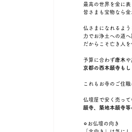
最高の世界を金に表
皆さまも宝物なら金
仏さまになれるよう
力でお浄土への道へ
だからこそ亡き人を
予算に合わず
唐木
や
京都の西本願寺もし
これもお寺のご住職
仏壇屋で安く売って
願寺、築地本願寺等
⚪︎お仏壇の向き
「北向き」は気にし