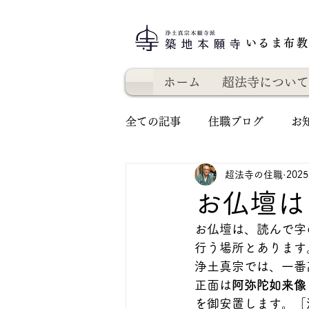
いるま布
ホーム
超法寺について
全ての記事
住職ブログ
お
超法寺の住職
202
お仏壇は
お仏壇は、読んで字
行う場所とあります
浄土真宗では、一番
正面は
阿弥陀如来像
を御安置します。［