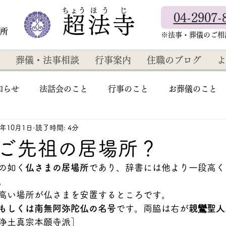
​ちょう ほ う じ
04-2907-
超法寺
教所
​※法事・葬儀のご
葬儀・法事相談
行事案内
住職のブログ
よ
知らせ
法話会のこと
行事のこと
お葬儀のこと
5年10月1日
読了時間: 4分
ご先祖の居場所？
の如く
仏さまの居場所
であり、辞書には他より一段高く
。
高い場所が仏さまを安置するところです。
もしくは南無阿弥陀仏の名号
です。両脇は右が
親鸞聖人
浄土真宗本願寺派］