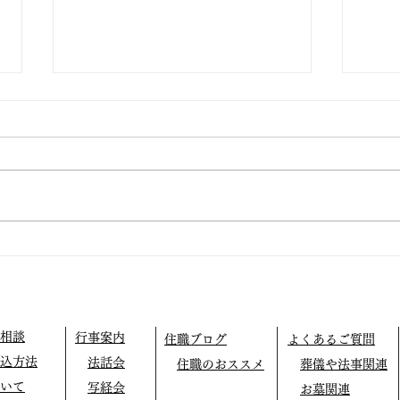
仏教テレフォン相談
外に
相談
行事案内
住職ブログ
よくあるご質問
込方法
法話会
住職のおススメ
葬儀や法事関連
いて
写経会
お墓関連