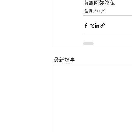
南無阿弥陀仏
住職ブログ
最新記事