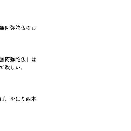
無阿弥陀仏のお
無阿弥陀仏］は
て欲しい。
ば、やはり
西本