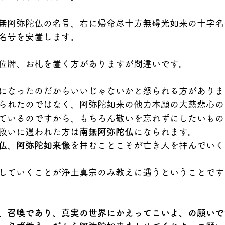
無阿弥陀仏の名号、右に帰命尽十方無碍光如来の十字名
名号を安置します。
位牌、お札を置く方がありますが間違いです。
になったのだからいいじゃないかと怒られる方がありま
られたのではなく、阿弥陀如来の他力本願の大慈悲心の
ているのですから、もちろん敬いを忘れずにしたいもの
救いに遇われた方は
南無阿弥陀仏
になられます。
仏
、
阿弥陀如来像
を拝むことこそが亡き人を拝んでいく
していくことが浄土真宗のみ教えに遇うということです
、召喚であり、真実の世界にかえってこいよ、の願いで