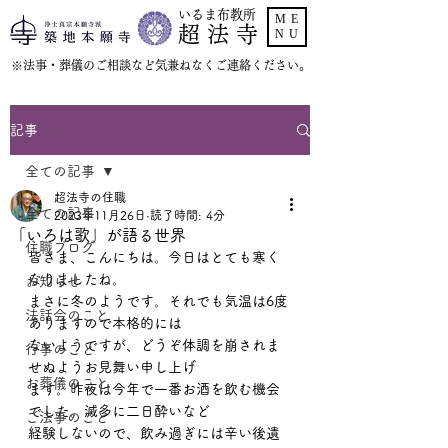
いるま布教所
ME
超 法 寺
NU
​※法事・葬儀のご相談など気兼ねなくご連絡ください。
記事
全ての記事
超法寺の住職
全ての記事
2023年11月26日
読了時間: 4分
「いろは歌」が語る世界
住職ブログ
皆さま、こんにちは。今日はとても寒く
なりましたね。
お知らせ
まさに冬のようです。それでも気温は6度
法話会のこと
ありますので本格的には
ないようですが、どうぞ体調を崩されま
行事のこと
せぬようお見舞い申し上げ
お葬儀のこと
ます。昨夜は今年で一番お酒を飲む機会
でした。滅多に二日酔いなど
ご法事のこと
経験しないので、飲み過ぎには辛い後遺