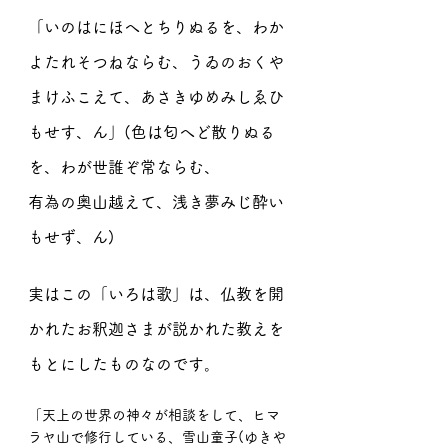
「いのはにほへとちりぬるを、わか
よたれそつねならむ、うゐのおくや
まけふこえて、あさきゆめみしゑひ
もせす、ん」(色は匂へど散りぬる
を、わが世誰ぞ常ならむ、
有為の奥山越えて、浅き夢みじ酔い
もせず、ん)
実はこの「いろは歌」は、仏教を開
かれたお釈迦さまが説かれた教えを
もとにしたものなのです。
「天上の世界の神々が相談をして、ヒマ
ラヤ山で修行している、雪山童子(ゆきや