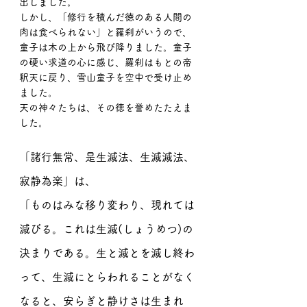
出しました。
しかし、「修行を積んだ徳のある人間の
肉は食べられない」と羅刹がいうので、
童子は木の上から飛び降りました。童子
の硬い求道の心に感じ、羅刹はもとの帝
釈天に戻り、雪山童子を空中で受け止め
ました。
天の神々たちは、その徳を誉めたたえま
した。
「諸行無常、是生滅法、生滅滅法、
寂静為楽」は、
「ものはみな移り変わり、現れては
滅びる。これは生滅(しょうめつ)の
決まりである。生と滅とを滅し終わ
って、生滅にとらわれることがなく
なると、安らぎと静けさは生まれ