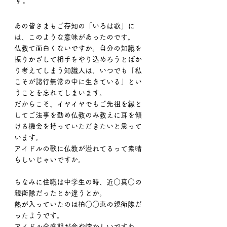
す。
あの皆さまもご存知の「いろは歌」に
は、このような意味があったのです。
仏教て面白くないですか。自分の知識を
振りかざして相手をやり込めろうとばか
り考えてしまう知識人は、いつでも「私
こそが諸行無常の中に生きている」とい
うことを忘れてしまいます。
だからこそ、イヤイヤでもご先祖を縁と
してご法事を勤め仏教のみ教えに耳を傾
ける機会を持っていただきたいと思って
います。
アイドルの歌に仏教が溢れてるって素晴
らしいじゃいですか。
ちなみに住職は中学生の時、近○真○の
親衛隊だったとか違うとか。
熱が入っていたのは柏○○恵の親衛隊だ
ったようです。
アイドル全盛期が今や懐かしいですね。