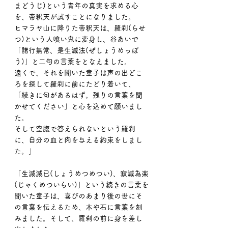
まどうじ)という青年の真実を求める心
を、帝釈天が試すことになりました。
ヒマラヤ山に降りた帝釈天は、羅刹(らせ
つ)という人喰い鬼に変身し、谷あいで
「諸行無常、是生滅法(ぜしょうめっぽ
う)」と二句の言葉をとなえました。
遠くで、それを聞いた童子は声の出どこ
ろを探して羅刹に前にたどり着いて、
「続きに句があるはず。残りの言葉を聞
かせてください」と心を込めて願いまし
た。
そして空腹で答えられないという羅刹
に、自分の血と肉を与える約束をしまし
た。」
「生滅滅已(しょうめつめつい)、寂滅為楽
(じゃくめついらい)」という続きの言葉を
聞いた童子は、喜びのあまり後の世にそ
の言葉を伝えるため、木や石に言葉を刻
みました。そして、羅刹の前に身を差し