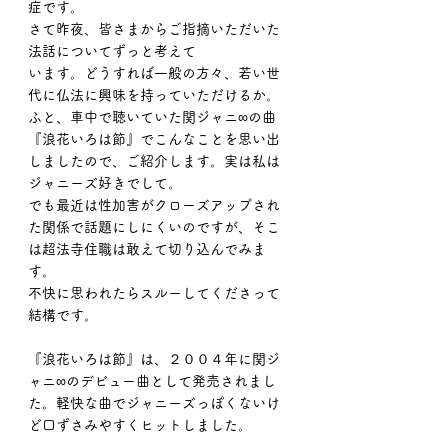
症です。
さて昨夜、皆さまからご指摘いただいた
法話についてずっと考えて
います。どうすれば一般の方々、若い世
代に仏法に興味を持っていただけるか。
ふと、車中で聴いていた関ジャニ∞の曲
『浪花いろは節』でこんなことを思い出
しましたので、ご紹介します。実は私は
ジャニーズ好きでして。
でも最近は性加害がクローズアップされ
た関係で話題にしにくいのですが、そこ
は超法寺住職は敢えて切り込んでみま
す。
不快に思われたらスルーしてくださって
結構です。
『浪花いろは節』は、２００４年に関ジ
ャニ∞のデビュー曲として発売されまし
た。軽快な曲でジャニーズっぽくないけ
ど口ずさみやすくヒットしました。