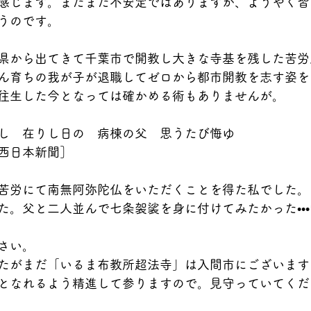
感じます。まだまだ不安定ではありますが、ようやく皆
うのです。
県から出てきて千葉市で開教し大きな寺基を残した苦労
ん育ちの我が子が退職してゼロから都市開教を志す姿を
往生した今となっては確かめる術もありませんが。
し　在りし日の　病棟の父　思うたび悔ゆ
西日本新聞］
苦労にて南無阿弥陀仏をいただくことを得た私でした。
た。父と二人並んで七条袈裟を身に付けてみたかった••
さい。
たがまだ「いるま布教所超法寺」は入間市にございます
となれるよう精進して参りますので。見守っていてくだ