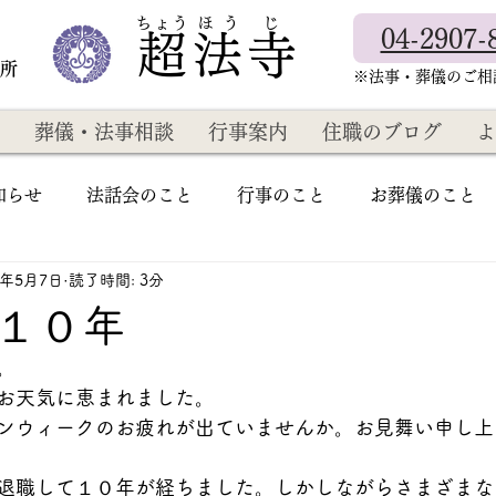
​ちょう ほ う じ
04-2907-
超法寺
教所
​※法事・葬儀のご
葬儀・法事相談
行事案内
住職のブログ
よ
知らせ
法話会のこと
行事のこと
お葬儀のこと
5年5月7日
読了時間: 3分
１０年
。
お天気に恵まれました。
ンウィークのお疲れが出ていませんか。お見舞い申し上
退職して１０年が経ちました。しかしながらさまざまな