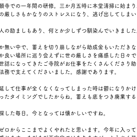
願寺での一年間の研修。三か月五時に本堂清掃に始まり
の厳しさもかなりのストレスになり、逃げ出してしまい
人の励ましもあり、何とか少しずつ馴染んでいきました
か無い中で、蓄えを切り崩しながら助成金もいただきな
か良い場所に巡り会えずに世の厳しさを痛感した日々で
世話になってきたご寺院がお仕事をたくさんくださり助
法務で支えてくださいました。感謝であります。
延して仕事が全くなくなってしまった時は鬱になりかけ
ったタイミングでしたからね。蓄えも底をつき廃業する
探した毎日。今となっては懐かしいですね。
ゼロからここまでよくやれたと思います。今年に入って